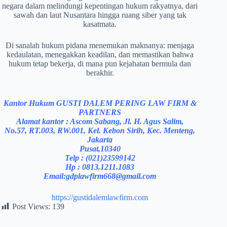
negara dalam melindungi kepentingan hukum rakyatnya, dari
sawah dan laut Nusantara hingga ruang siber yang tak
kasatmata.
Di sanalah hukum pidana menemukan maknanya: menjaga
kedaulatan, menegakkan keadilan, dan memastikan bahwa
hukum tetap bekerja, di mana pun kejahatan bermula dan
berakhir.
Kantor Hukum GUSTI DALEM PERING LAW FIRM &
PARTNERS
Alamat kantor : Ascom Sabang, Jl. H. Agus Salim,
No.57, RT.003, RW.001, Kel. Kebon Sirih, Kec. Menteng,
Jakarta
Pusat,10340
Telp : (021)23599142
Hp : 0813.1211.1083
Email:gdplawfirm668@gmail.com
https://gustidalemlawfirm.com
Post Views:
139