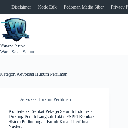
Skip
Disclaimer
Kode Etik
Pedoman Media Siber
Privacy P
to
content
Wasesa News
Warta Sejati Santun
Kategori
Advokasi Hukum Perfilman
Advokasi Hukum Perfilman
Konfederasi Serikat Pekerja Seluruh Indonesia
Dukung Penuh Langkah Taktis FSPPI Rombak
Sistem Perlindungan Buruh Kreatif Perfilman
Nasional