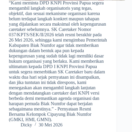
​“Kami meminta DPD KNPI Provinsi Papua segera
mengambil langkah organisatoris yang tegas,
objektif, dan sesuai mekanisme organisasi karena
belum terdapat langkah konkret maupun tahapan
yang dijalankan secara maksimal oleh kepengurusan
caretaker sebelumnya. SK Caretaker Nomor
037/KPTS/SEK/II/2026 telah resmi berakhir pada
26 Mei 2026, sehingga kami mengimbau Pemerintah
Kabupaten Biak Numfor agar tidak memberikan
dukungan dalam bentuk apa pun kepada
kepengurusan yang sudah tidak lagi memiliki dasar
hukum organisasi yang berlaku. Kami memberikan
ultimatum kepada DPD I KNPI Provinsi Papua
untuk segera menerbitkan SK Caretaker baru dalam
waktu dua hari sejak pernyataan ini disampaikan,
dan jika tuntutan ini tidak direspons, kami
menegaskan akan mengambil langkah lanjutan
dengan mendatangkan caretaker dari KNPI versi
berbeda demi memastikan agenda organisasi dan
harapan pemuda Biak Numfor dapat berjalan
sebagaimana mestinya.” - Pernyataan Resmi
Bersama Kelompok Cipayung Biak Numfor
(GMKI, HMI, GMNI).
Dicky
30 Mei 2026