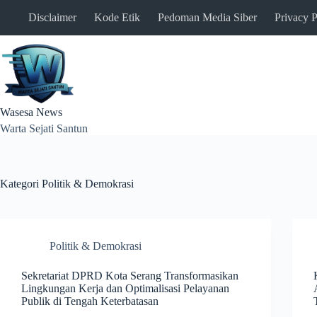
Skip
Disclaimer
Kode Etik
Pedoman Media Siber
Privacy P
to
content
Wasesa News
Warta Sejati Santun
Kategori
Politik & Demokrasi
Politik & Demokrasi
Sekretariat DPRD Kota Serang Transformasikan
Lingkungan Kerja dan Optimalisasi Pelayanan
Publik di Tengah Keterbatasan