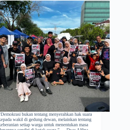
​“Demokrasi bukan tentang menyerahkan hak suara
kepada wakil di gedung dewan, melainkan tentang
keberanian setiap warga untuk menentukan masa
depannya sendiri di kotak suara.” — Dwy Alfina,