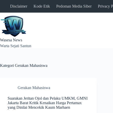
Skip
Disclaimer
Kode Etik
Pedoman Media Siber
Privacy P
to
content
Wasesa News
Warta Sejati Santun
Kategori
Gerakan Mahasiswa
Gerakan Mahasiswa
Suarakan Jeritan Ojol dan Pelaku UMKM, GMNI
Jakarta Barat Kritik Kenaikan Harga Pertamax
yang Dinilai Mencekik Kaum Marhaen