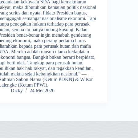
kedaulatan kekayaan SDA bagi kemakmuran
rakyat, maka dibutuhkan kemauan politik nasional
yang serius dan nyata. Pidato Presiden bagus,
menggugah semangat nasionalisme ekonomi. Tapi
tanpa penegakan hukum terhadap para perusak
hutan, semua itu hanya omong kosong. Kalau
Presiden benar-benar ingin menabuh genderang
perang ekonomi, maka perang pertama harus
diarahkan kepada para perusak hutan dan mafia
SDA. Mereka adalah musuh utama kedaulatan
ekonomi bangsa. Bangkit bukan berarti berpidato,
tapi bertindak. Tangkap para perusak hutan,
pulihkan hak-hak rakyat, dan tegakkan keadilan.
Itulah makna sejati kebangkitan nasional.” —
Rahman Sabon Nama (Ketum PDKN) & Wilson
Lalengke (Ketum PPWI).
Dicky
24 Mei 2026