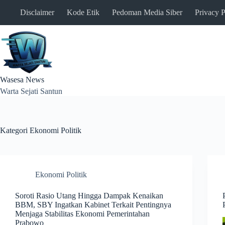
Skip
Disclaimer
Kode Etik
Pedoman Media Siber
Privacy P
to
content
Wasesa News
Warta Sejati Santun
Kategori
Ekonomi Politik
Ekonomi Politik
Soroti Rasio Utang Hingga Dampak Kenaikan
BBM, SBY Ingatkan Kabinet Terkait Pentingnya
Menjaga Stabilitas Ekonomi Pemerintahan
Prabowo