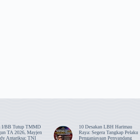
 I/BB Tutup TMMD
​10 Desakan LBH Harimau
gun TA 2026, Mayjen
Raya: Segera Tangkap Pelaku
y Antariksa: TNI
Penganiayaan Penyandang