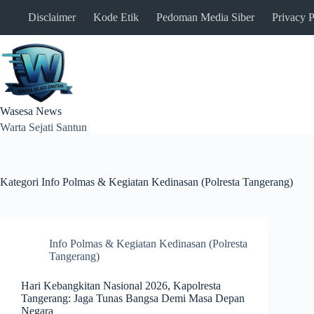
Skip
Disclaimer
Kode Etik
Pedoman Media Siber
Privacy P
to
content
Wasesa News
Warta Sejati Santun
Kategori
Info Polmas & Kegiatan Kedinasan (Polresta Tangerang)
Info Polmas & Kegiatan Kedinasan (Polresta
Tangerang)
Hari Kebangkitan Nasional 2026, Kapolresta
Tangerang: Jaga Tunas Bangsa Demi Masa Depan
Negara