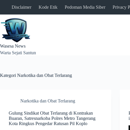
Skip
Disclaimer
Kode Etik
Pedoman Media Siber
Privacy P
to
content
Wasesa News
Warta Sejati Santun
Kategori
Narkotika dan Obat Terlarang
Narkotika dan Obat Terlarang
Gulung Sindikat Obat Terlarang di Kontrakan
Buaran, Satresnarkoba Polres Metro Tangerang
Kota Ringkus Pengedar Ratusan Pil Koplo