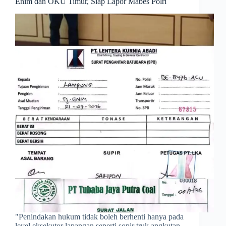
Enim dan OKU Timur, Siap Lapor Mabes Polri
​"Penindakan hukum tidak boleh berhenti hanya pada
level eksekutor lapangan seperti sopir truk angkutan.