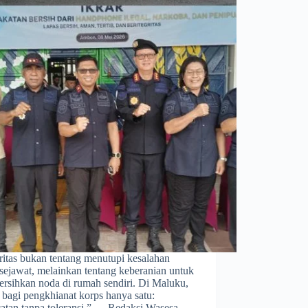
gritas bukan tentang menutupi kesalahan
sejawat, melainkan tentang keberanian untuk
rsihkan noda di rumah sendiri. Di Maluku,
 bagi pengkhianat korps hanya satu:
atan tanpa toleransi.” — Redaksi Wasesa