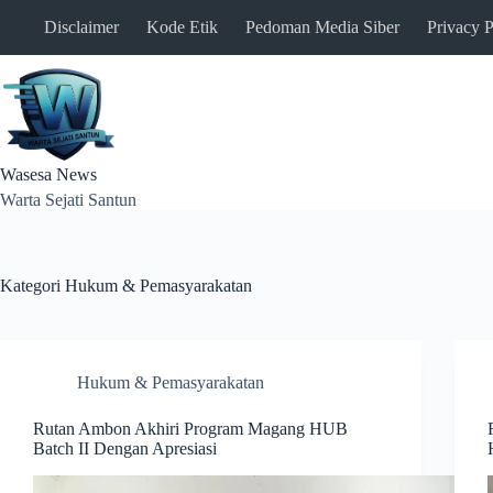
Skip
Disclaimer
Kode Etik
Pedoman Media Siber
Privacy P
to
content
Wasesa News
Warta Sejati Santun
Kategori
Hukum & Pemasyarakatan
Hukum & Pemasyarakatan
Rutan Ambon Akhiri Program Magang HUB
Batch II Dengan Apresiasi