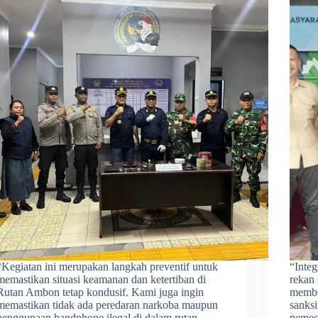
​“Kegiatan ini merupakan langkah preventif untuk
​“Inte
memastikan situasi keamanan dan ketertiban di
rekan 
Rutan Ambon tetap kondusif. Kami juga ingin
membe
memastikan tidak ada peredaran narkoba maupun
sanksi
penggunaan handphone ilegal di dalam rutan.
pemec