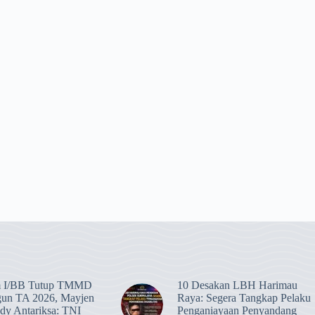
 I/BB Tutup TMMD
​10 Desakan LBH Harimau
gun TA 2026, Mayjen
Raya: Segera Tangkap Pelaku
y Antariksa: TNI
Penganiayaan Penyandang