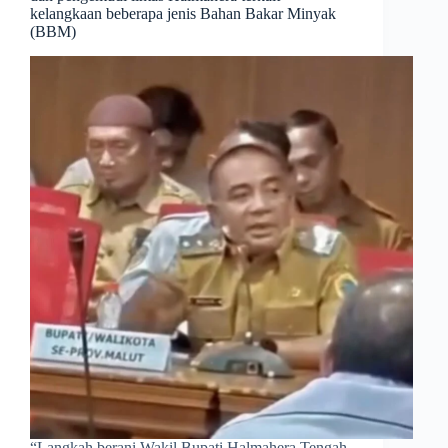
kelangkaan beberapa jenis Bahan Bakar Minyak
(BBM)
​“Langkah berani Wakil Bupati Halmahera Tengah