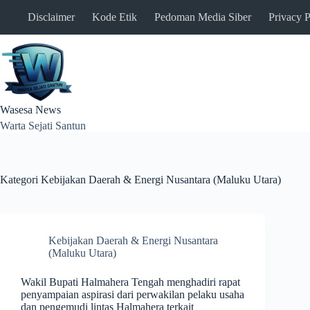
Skip
Disclaimer
Kode Etik
Pedoman Media Siber
Privacy P
to
content
Wasesa News
Warta Sejati Santun
Kategori
Kebijakan Daerah & Energi Nusantara (Maluku Utara)
Kebijakan Daerah & Energi Nusantara
(Maluku Utara)
Wakil Bupati Halmahera Tengah menghadiri rapat
penyampaian aspirasi dari perwakilan pelaku usaha
dan pengemudi lintas Halmahera terkait