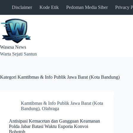
Skip
Disclaimer
Kode Etik
Pedoman Media Siber
Privacy P
to
content
Wasesa News
Warta Sejati Santun
Kategori
Kamtibmas & Info Publik Jawa Barat (Kota Bandung)
Kamtibmas & Info Publik Jawa Barat (Kota
Bandung)
,
Olahraga
Antisipasi Kemacetan dan Gangguan Keamanan
Polda Jabar Batasi Waktu Euporia Konvoi
Bobotoh