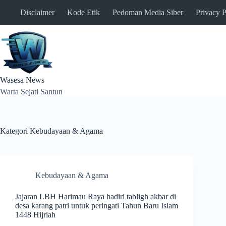
Skip
Disclaimer
Kode Etik
Pedoman Media Siber
Privacy P
to
content
Wasesa News
Warta Sejati Santun
Kategori
Kebudayaan & Agama
Kebudayaan & Agama
Jajaran LBH Harimau Raya hadiri tabligh akbar di
desa karang patri untuk peringati Tahun Baru Islam
1448 Hijriah