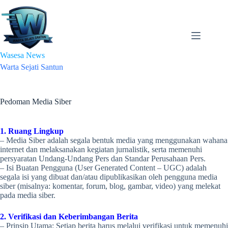
Skip
to
content
Wasesa News
Warta Sejati Santun
Pedoman Media Siber
1. Ruang Lingkup
– Media Siber adalah segala bentuk media yang menggunakan wahana
internet dan melaksanakan kegiatan jurnalistik, serta memenuhi
persyaratan Undang-Undang Pers dan Standar Perusahaan Pers.
– Isi Buatan Pengguna (User Generated Content – UGC) adalah
segala isi yang dibuat dan/atau dipublikasikan oleh pengguna media
siber (misalnya: komentar, forum, blog, gambar, video) yang melekat
pada media siber.
2. Verifikasi dan Keberimbangan Berita
– Prinsip Utama: Setiap berita harus melalui verifikasi untuk memenuhi