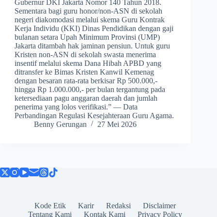
Gubernur DKI Jakarta Nomor 140 Tahun 2018.
Sementara bagi guru honor/non-ASN di sekolah
negeri diakomodasi melalui skema Guru Kontrak
Kerja Individu (KKI) Dinas Pendidikan dengan gaji
bulanan setara Upah Minimum Provinsi (UMP)
Jakarta ditambah hak jaminan pensiun. Untuk guru
Kristen non-ASN di sekolah swasta menerima
insentif melalui skema Dana Hibah APBD yang
ditransfer ke Bimas Kristen Kanwil Kemenag
dengan besaran rata-rata berkisar Rp 500.000,-
hingga Rp 1.000.000,- per bulan tergantung pada
ketersediaan pagu anggaran daerah dan jumlah
penerima yang lolos verifikasi.” — Data
Perbandingan Regulasi Kesejahteraan Guru Agama.
Benny Gerungan
27 Mei 2026
Kode Etik
Karir
Redaksi
Disclaimer
Tentang Kami
Kontak Kami
Privacy Policy