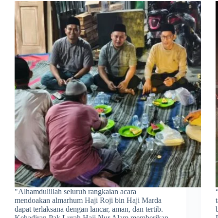
​"Alhamdulillah seluruh rangkaian acara
mendoakan almarhum Haji Roji bin Haji Marda
dapat terlaksana dengan lancar, aman, dan tertib.
Kehadiran Pak Lurah Haji Nur Alam memberikan