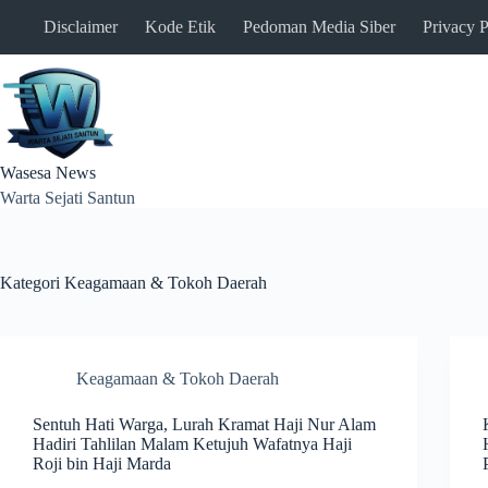
Skip
Disclaimer
Kode Etik
Pedoman Media Siber
Privacy P
to
content
Wasesa News
Warta Sejati Santun
Kategori
Keagamaan & Tokoh Daerah
Keagamaan & Tokoh Daerah
Sentuh Hati Warga, Lurah Kramat Haji Nur Alam
Hadiri Tahlilan Malam Ketujuh Wafatnya Haji
Roji bin Haji Marda