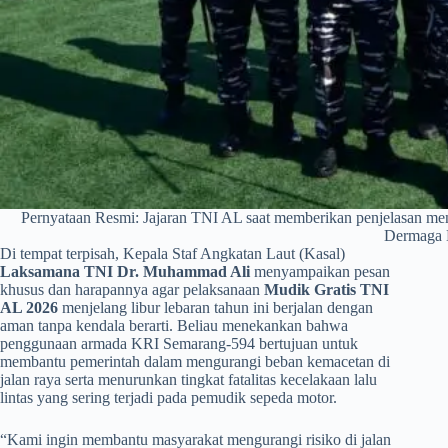
Pernyataan Resmi: Jajaran TNI AL saat memberikan penjelasan m
Dermaga K
​Di tempat terpisah, Kepala Staf Angkatan Laut (Kasal)
Laksamana TNI Dr. Muhammad Ali
menyampaikan pesan
khusus dan harapannya agar pelaksanaan
Mudik Gratis TNI
AL 2026
menjelang libur lebaran tahun ini berjalan dengan
aman tanpa kendala berarti. Beliau menekankan bahwa
penggunaan armada KRI Semarang-594 bertujuan untuk
membantu pemerintah dalam mengurangi beban kemacetan di
jalan raya serta menurunkan tingkat fatalitas kecelakaan lalu
lintas yang sering terjadi pada pemudik sepeda motor.
​“Kami ingin membantu masyarakat mengurangi risiko di jalan