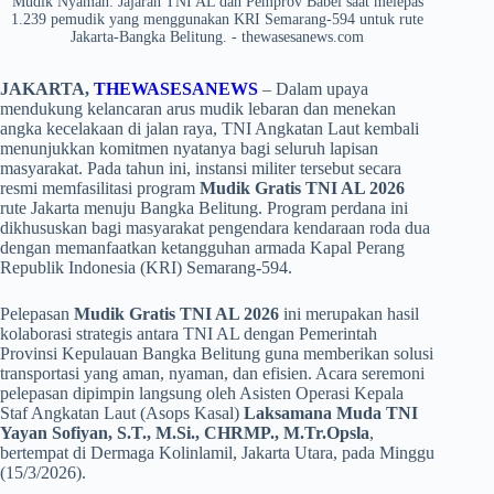
Mudik Nyaman: Jajaran TNI AL dan Pemprov Babel saat melepas
1.239 pemudik yang menggunakan KRI Semarang-594 untuk rute
Jakarta-Bangka Belitung. - thewasesanews.com
JAKARTA,
THEWASESANEWS
– Dalam upaya
mendukung kelancaran arus mudik lebaran dan menekan
angka kecelakaan di jalan raya, TNI Angkatan Laut kembali
menunjukkan komitmen nyatanya bagi seluruh lapisan
masyarakat. Pada tahun ini, instansi militer tersebut secara
resmi memfasilitasi program
Mudik Gratis TNI AL 2026
rute Jakarta menuju Bangka Belitung. Program perdana ini
dikhususkan bagi masyarakat pengendara kendaraan roda dua
dengan memanfaatkan ketangguhan armada Kapal Perang
Republik Indonesia (KRI) Semarang-594.
​Pelepasan
Mudik Gratis TNI AL 2026
ini merupakan hasil
kolaborasi strategis antara TNI AL dengan Pemerintah
Provinsi Kepulauan Bangka Belitung guna memberikan solusi
transportasi yang aman, nyaman, dan efisien. Acara seremoni
pelepasan dipimpin langsung oleh Asisten Operasi Kepala
Staf Angkatan Laut (Asops Kasal)
Laksamana Muda TNI
Yayan Sofiyan, S.T., M.Si., CHRMP., M.Tr.Opsla
,
bertempat di Dermaga Kolinlamil, Jakarta Utara, pada Minggu
(15/3/2026).