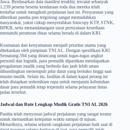
Jawa. Berdasarkan data manifest terakhir, tercatat sebanyak
1.239 peserta beserta kendaraan roda dua mereka telah
terdaftar untuk mengikuti perjalanan laut ini. Persyaratan yang
diberikan panitia pun tergolong sangat memudahkan
masyarakat, yakni cukup menyerahkan fotocopy KTP, STNK,
BPKB, serta menandatangani surat pernyataan kesediaan
mematuhi peraturan dinas selama berada di dalam KRI.
​Keamanan dan kenyamanan menjadi prioritas utama yang
ditekankan oleh pimpinan TNI AL. Dengan spesifikasi KRI
Semarang-594 yang dirancang untuk tugas-tugas angkut
personil dan logistik, para pemudik dipastikan mendapatkan
pengalaman mudik yang berbeda dan jauh lebih aman
dibandingkan menempuh jalur darat yang berisiko tinggi saat
musim mudik. Selain itu, fasilitas di dalam kapal perang ini
telah disiapkan sedemikian rupa untuk menjamin kebutuhan
dasar para pemudik tetap terpenuhi selama pelayaran lintas
pulau tersebut.
Jadwal dan Rute Lengkap Mudik Gratis TNI AL 2026
​Panitia telah menyusun jadwal perjalanan yang sangat teratur
untuk memastikan ketepatan waktu sampai di tujuan.
Menariknya, selama seluruh rangkaian perjalanan baik saat di
darat maupun selama berlayar di laut, para pemudik telah