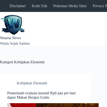
Skip
Disclaimer
Kode Etik
Pedoman Media Siber
Privacy P
to
content
Wasesa News
Warta Sejati Santun
Kategori
Kebijakan Ekonomi
Kebijakan Ekonomi
Pemerintah evaluasi insentif Rp6 juta per hari
dapur Makan Bergizi Gratis