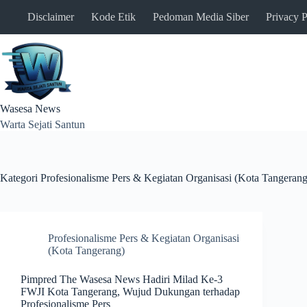
Skip
Disclaimer
Kode Etik
Pedoman Media Siber
Privacy P
to
content
Wasesa News
Warta Sejati Santun
Kategori
Profesionalisme Pers & Kegiatan Organisasi (Kota Tangerang
Profesionalisme Pers & Kegiatan Organisasi
(Kota Tangerang)
Pimpred The Wasesa News Hadiri Milad Ke-3
FWJI Kota Tangerang, Wujud Dukungan terhadap
Profesionalisme Pers