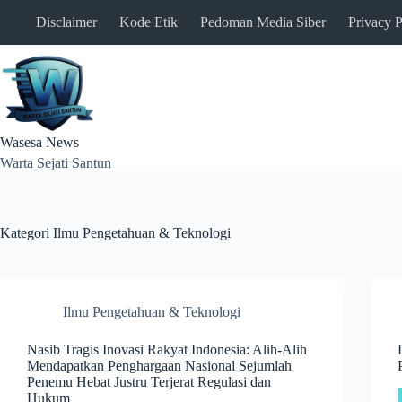
Skip
Disclaimer
Kode Etik
Pedoman Media Siber
Privacy P
to
content
Wasesa News
Warta Sejati Santun
Kategori
Ilmu Pengetahuan & Teknologi
Ilmu Pengetahuan & Teknologi
Nasib Tragis Inovasi Rakyat Indonesia: Alih-Alih
Mendapatkan Penghargaan Nasional Sejumlah
Penemu Hebat Justru Terjerat Regulasi dan
Hukum