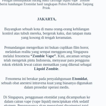
Petugas menunjukkan barang bukti cartridge liquid vape "zombie"
berisi kandungan Etomidat hasil tangkapan Polres Pelabuhan Tanjung
Priok.
JAKARTA,
Bayangkan sebuah kota di mana orang-orang kehilangan
kontrol atas tubuh mereka, bergerak kaku, dan tatapan mata
yang kosong di tengah keramaian.
Pemandangan mengerikan ini bukan cuplikan film horor,
melainkan realita yang sempat mengguncang Singapura
melalui fenomena
“Zombie Vape”
. Kini, ancaman serupa
telah mengetuk pintu Indonesia, menyasar para pengguna
rokok elektrik lewat cairan mematikan yang dikenal sebagai
Liquid Zombie
.
​Fenomena ini berakar pada penyalahgunaan
Etomidat
,
sebuah obat anestesi intravena kuat yang biasanya digunakan
dalam prosedur operasi medis.
Di Singapura, penggunaan etomidat yang dicampurkan ke
dalam cairan vape (vape liquid) menciptakan efek sedatif
ekstrem. Penggunanya akan mengalami disorientasi total,