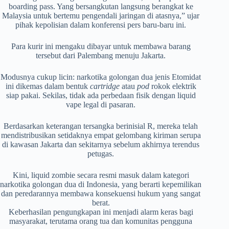
boarding pass. Yang bersangkutan langsung berangkat ke
Malaysia untuk bertemu pengendali jaringan di atasnya,” ujar
pihak kepolisian dalam konferensi pers baru-baru ini.
Para kurir ini mengaku dibayar untuk membawa barang
tersebut dari Palembang menuju Jakarta.
Modusnya cukup licin: narkotika golongan dua jenis Etomidat
ini dikemas dalam bentuk
cartridge
atau
pod
rokok elektrik
siap pakai. Sekilas, tidak ada perbedaan fisik dengan liquid
vape legal di pasaran.
​Berdasarkan keterangan tersangka berinisial R, mereka telah
mendistribusikan setidaknya empat gelombang kiriman serupa
di kawasan Jakarta dan sekitarnya sebelum akhirnya terendus
petugas.
Kini, liquid zombie secara resmi masuk dalam kategori
narkotika golongan dua di Indonesia, yang berarti kepemilikan
dan peredarannya membawa konsekuensi hukum yang sangat
berat.
Keberhasilan pengungkapan ini menjadi alarm keras bagi
masyarakat, terutama orang tua dan komunitas pengguna