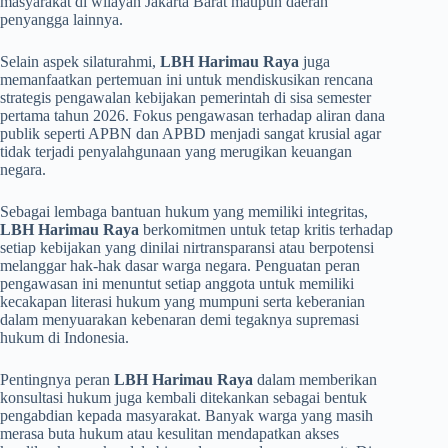
masyarakat di wilayah Jakarta Barat maupun daerah
penyangga lainnya.
​Selain aspek silaturahmi,
LBH Harimau Raya
juga
memanfaatkan pertemuan ini untuk mendiskusikan rencana
strategis pengawalan kebijakan pemerintah di sisa semester
pertama tahun 2026. Fokus pengawasan terhadap aliran dana
publik seperti APBN dan APBD menjadi sangat krusial agar
tidak terjadi penyalahgunaan yang merugikan keuangan
negara.
Sebagai lembaga bantuan hukum yang memiliki integritas,
LBH Harimau Raya
berkomitmen untuk tetap kritis terhadap
setiap kebijakan yang dinilai nirtransparansi atau berpotensi
melanggar hak-hak dasar warga negara. Penguatan peran
pengawasan ini menuntut setiap anggota untuk memiliki
kecakapan literasi hukum yang mumpuni serta keberanian
dalam menyuarakan kebenaran demi tegaknya supremasi
hukum di Indonesia.
​Pentingnya peran
LBH Harimau Raya
dalam memberikan
konsultasi hukum juga kembali ditekankan sebagai bentuk
pengabdian kepada masyarakat. Banyak warga yang masih
merasa buta hukum atau kesulitan mendapatkan akses