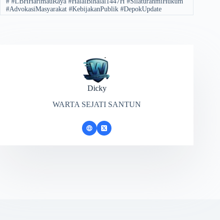
#
​#LBHHarimauRaya #HalalBihalal1447H #SilaturahmiHukum
#AdvokasiMasyarakat #KebijakanPublik #DepokUpdate
Dicky
WARTA SEJATI SANTUN