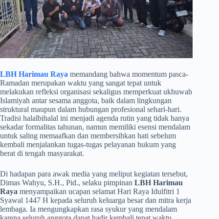
LBH Harimau Raya
memandang bahwa momentum pasca-
Ramadan merupakan waktu yang sangat tepat untuk
melakukan refleksi organisasi sekaligus memperkuat ukhuwah
Islamiyah antar sesama anggota, baik dalam lingkungan
struktural maupun dalam hubungan profesional sehari-hari.
Tradisi halalbihalal ini menjadi agenda rutin yang tidak hanya
sekadar formalitas tahunan, namun memiliki esensi mendalam
untuk saling memaafkan dan membersihkan hati sebelum
kembali menjalankan tugas-tugas pelayanan hukum yang
berat di tengah masyarakat.
​Di hadapan para awak media yang meliput kegiatan tersebut,
Dimas Wahyu, S.H., Pid., selaku pimpinan
LBH Harimau
Raya
menyampaikan ucapan selamat Hari Raya Idulfitri 1
Syawal 1447 H kepada seluruh keluarga besar dan mitra kerja
lembaga. Ia mengungkapkan rasa syukur yang mendalam
karena seluruh anggota dapat hadir kembali tepat waktu