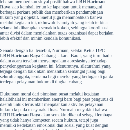
lebaran memberikan sinyal positif bahwa
LBH Harimau
Raya
siap kembali terjun ke lapangan untuk menangani
berbagai perkara publik dan memberikan pendampingan
hukum yang objektif. Saeful juga menambahkan bahwa
melalui kegiatan ini, ukhuwah Islamiyah yang telah terbina
selama ini diharapkan semakin kokoh, sehingga koordinasi
antar divisi dalam menjalankan tugas organisasi dapat berjalan
lebih efektif dan minim kendala komunikasi.
​Senada dengan hal tersebut, Nurmain, selaku Ketua DPC
LBH Harimau Raya
Cabang Jakarta Barat, yang turut hadir
dalam acara tersebut menyampaikan apresiasinya terhadap
penyelenggaraan kegiatan ini. Menurutnya, silaturahmi yang
terjaga dengan baik akan menambah semangat juang bagi
seluruh anggota, terutama bagi mereka yang bertugas di garda
terdepan pelayanan hukum di tingkat cabang.
Dukungan moral dari pimpinan pusat melalui kegiatan
halalbihalal ini memberikan energi baru bagi para pengurus di
daerah untuk terus aktif menjalankan aktivitas pelayanan
hukum kepada masyarakat luas. Nurmain meyakini bahwa
LBH Harimau Raya
akan semakin dikenal sebagai lembaga
yang tidak hanya kompeten secara hukum, tetapi juga
memiliki kedekatan emosional dan sosial yang kuat dengan