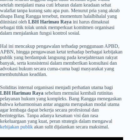
setelah menjalani masa cuti lebaran dalam keadaan sehat
walafiat tanpa kurang satu apa pun. Menurut pria yang akrab
disapa Bang Rangga tersebut, momentum halalbihalal yang
diinisiasi oleh
LBH Harimau Raya
ini harus dimaknai
sebagai titik tolak untuk memperkuat komitmen organisasi
dalam menjalankan fungsi kontrol sosial.
Hal ini mencakup pengawalan terhadap penggunaan APBD,
APBN, hingga pengawasan ketat terhadap berbagai kebijakan
publik yang berdampak langsung pada kesejahteraan rakyat
banyak, serta konsistensi dalam memberikan konsultasi dan
advokasi hukum secara cuma-cuma bagi masyarakat yang
membutuhkan keadilan.
​Soliditas internal organisasi menjadi perhatian utama bagi
LBH Harimau Raya
sebelum memulai kembali rutinitas
pelayanan hukum yang kompleks. Bang Rangga menegaskan
bahwa keharmonisan antar anggota merupakan modal utama
agar lembaga dapat bekerja secara profesional dan
berintegritas. Tanpa adanya kesatuan visi dan rasa
kekeluargaan yang kuat, peran strategis dalam mengawal
kebijakan publik
akan sulit dijalankan secara maksimal.