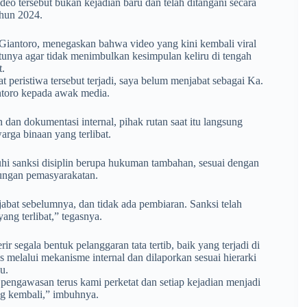
 tersebut bukan kejadian baru dan telah ditangani secara
ahun 2024.
antoro, menegaskan bahwa video yang kini kembali viral
tunya agar tidak menimbulkan kesimpulan keliru di tengah
.
t peristiwa tersebut terjadi, saya belum menjabat sebagai Ka.
toro kepada awak media.
n dokumentasi internal, pihak rutan saat itu langsung
rga binaan yang terlibat.
atuhi sanksi disiplin berupa hukuman tambahan, sesuai dengan
kungan pemasyarakatan.
jabat sebelumnya, dan tidak ada pembiaran. Sanksi telah
ang terlibat,” tegasnya.
egala bentuk pelanggaran tata tertib, baik yang terjadi di
es melalui mekanisme internal dan dilaporkan sesuai hierarki
u.
pengawasan terus kami perketat dan setiap kejadian menjadi
ang kembali,” imbuhnya.