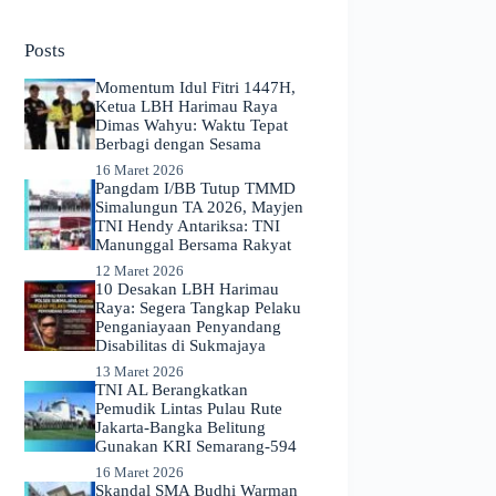
No
results
Posts
Momentum Idul Fitri 1447H,
Ketua LBH Harimau Raya
Dimas Wahyu: Waktu Tepat
Berbagi dengan Sesama
16 Maret 2026
Pangdam I/BB Tutup TMMD
Simalungun TA 2026, Mayjen
TNI Hendy Antariksa: TNI
Manunggal Bersama Rakyat
12 Maret 2026
​10 Desakan LBH Harimau
Raya: Segera Tangkap Pelaku
Penganiayaan Penyandang
Disabilitas di Sukmajaya
13 Maret 2026
TNI AL Berangkatkan
Pemudik Lintas Pulau Rute
Jakarta-Bangka Belitung
Gunakan KRI Semarang-594
16 Maret 2026
Skandal SMA Budhi Warman