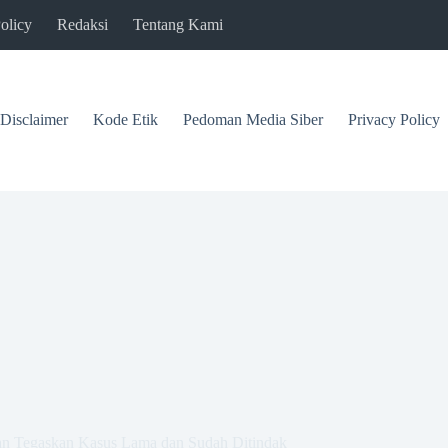
olicy
Redaksi
Tentang Kami
Disclaimer
Kode Etik
Pedoman Media Siber
Privacy Policy
an Tegaskan Kasus Lama dan Sudah Ditindak