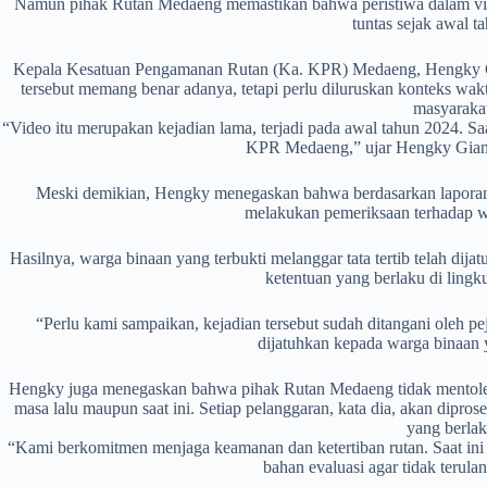
Namun pihak Rutan Medaeng memastikan bahwa peristiwa dalam video
tuntas sejak awal t
Kepala Kesatuan Pengamanan Rutan (Ka. KPR) Medaeng, Hengky Gi
tersebut memang benar adanya, tetapi perlu diluruskan konteks wak
masyarakat
“Video itu merupakan kejadian lama, terjadi pada awal tahun 2024. Saa
KPR Medaeng,” ujar Hengky Gian
Meski demikian, Hengky menegaskan bahwa berdasarkan laporan da
melakukan pemeriksaan terhadap wa
Hasilnya, warga binaan yang terbukti melanggar tata tertib telah dij
ketentuan yang berlaku di ling
“Perlu kami sampaikan, kejadian tersebut sudah ditangani oleh pe
dijatuhkan kepada warga binaan y
Hengky juga menegaskan bahwa pihak Rutan Medaeng tidak mentolerir s
masa lalu maupun saat ini. Setiap pelanggaran, kata dia, akan dipros
yang berlak
“Kami berkomitmen menjaga keamanan dan ketertiban rutan. Saat ini 
bahan evaluasi agar tidak terul