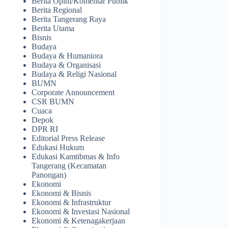
Berita Opini/Komentar Publik
Berita Regional
Berita Tangerang Raya
Berita Utama
Bisnis
Budaya
Budaya & Humaniora
Budaya & Organisasi
Budaya & Religi Nasional
BUMN
Corporate Announcement
CSR BUMN
Cuaca
Depok
DPR RI
Editorial Press Release
Edukasi Hukum
Edukasi Kamtibmas & Info
Tangerang (Kecamatan
Panongan)
Ekonomi
Ekonomi & Bisnis
Ekonomi & Infrastruktur
Ekonomi & Investasi Nasional
Ekonomi & Ketenagakerjaan