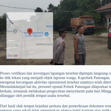
​Proses verifikasi dan investigasi lapangan tersebut dipimpin langsung
ke titik lokasi yang menjadi objek laporan warga. Kapolsek Panongan,
mengenai kecurigaan aktivitas operasional tersebut sejatinya telah dite
Menindaklanjuti hal itu, personel opsnal Polsek Panongan dilaporkan t
berkala, termasuk melakukan pengecekan menyeluruh pada hari Mingg
dilanggar oleh pemilik tempat usaha tersebut.
​Dari hasil olah tempat kejadian perkara dan pemeriksaan dokumen r
petugas sama sekali tidak menemukan adanya bukti konkret atau indik