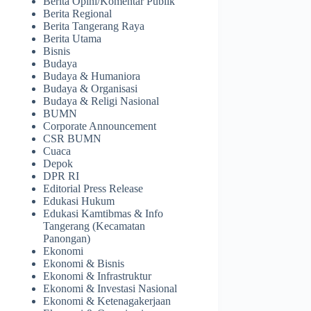
Berita Opini/Komentar Publik
Berita Regional
Berita Tangerang Raya
Berita Utama
Bisnis
Budaya
Budaya & Humaniora
Budaya & Organisasi
Budaya & Religi Nasional
BUMN
Corporate Announcement
CSR BUMN
Cuaca
Depok
DPR RI
Editorial Press Release
Edukasi Hukum
Edukasi Kamtibmas & Info
Tangerang (Kecamatan
Panongan)
Ekonomi
Ekonomi & Bisnis
Ekonomi & Infrastruktur
Ekonomi & Investasi Nasional
Ekonomi & Ketenagakerjaan