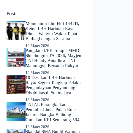
No
results
Posts
Momentum Idul Fitri 1447H,
Ketua LBH Harimau Raya
Dimas Wahyu: Waktu Tepat
Berbagi dengan Sesama
16 Maret 2026
Pangdam I/BB Tutup TMMD
Simalungun TA 2026, Mayjen
TNI Hendy Antariksa: TNI
Manunggal Bersama Rakyat
12 Maret 2026
​10 Desakan LBH Harimau
Raya: Segera Tangkap Pelaku
Penganiayaan Penyandang
Disabilitas di Sukmajaya
13 Maret 2026
TNI AL Berangkatkan
Pemudik Lintas Pulau Rute
Jakarta-Bangka Belitung
Gunakan KRI Semarang-594
16 Maret 2026
Skandal SMA Budhi Warman