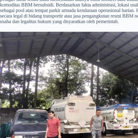
komoditas BBM bersubsidi. Berdasarkan fakta administrasi, lokasi usa
sebagai pool atau tempat parkir armada kendaraan operasional harian.
secara legal di bidang transportir atau jasa pengangkutan resmi BBM no
usaha dan legalitas hukum yang disyaratkan oleh pemerintah.