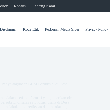
olicy
Redaksi
Tentang Kami
Disclaimer
Kode Etik
Pedoman Media Siber
Privacy Policy
n Penyalahgunaan BBM Bersubsidi di Desa
mendalami setiap informasi yang diberikan oleh
rsubsidi di salah satu lokasi usaha di Desa
ali melakukan pemeriksaan dan mendatangi