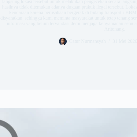
langsung lokasi tersebut untuk melakukan pengecekan secara langsu
hasilnya tidak ditemukan adanya dugaan praktik ilegal tersebut. Loka
kendaraan karena perusahaan bergerak di bidang transportir BBM 
disyaratkan, sehingga kami meminta masyarakat untuk tetap tenang se
informasi yang belum tervalidasi demi menjaga kenyamanan semua 
Aritonang.
Catur Nurmansyah
31 Mei 202