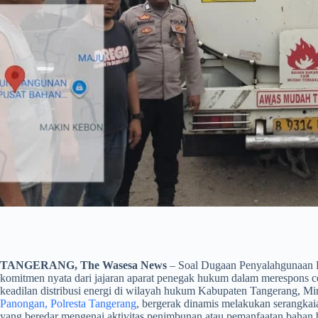
TANGERANG, The Wasesa News
– Soal Dugaan Penyalahgunaan B
komitmen nyata dari jajaran aparat penegak hukum dalam merespons ce
keadilan distribusi energi di wilayah hukum Kabupaten Tangerang, M
Panongan, Polresta Tangerang
, bergerak dinamis melakukan serangkaia
yang beredar mengenai aktivitas penimbunan atau pemanfaatan bahan b