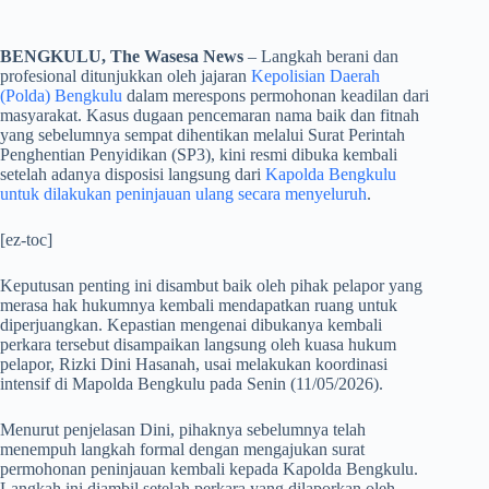
BENGKULU, The Wasesa News
– Langkah berani dan
profesional ditunjukkan oleh jajaran
Kepolisian Daerah
(Polda) Bengkulu
dalam merespons permohonan keadilan dari
masyarakat. Kasus dugaan pencemaran nama baik dan fitnah
yang sebelumnya sempat dihentikan melalui Surat Perintah
Penghentian Penyidikan (SP3), kini resmi dibuka kembali
setelah adanya disposisi langsung dari
Kapolda Bengkulu
untuk dilakukan peninjauan ulang secara menyeluruh
.
[ez-toc]
​Keputusan penting ini disambut baik oleh pihak pelapor yang
merasa hak hukumnya kembali mendapatkan ruang untuk
diperjuangkan. Kepastian mengenai dibukanya kembali
perkara tersebut disampaikan langsung oleh kuasa hukum
pelapor, Rizki Dini Hasanah, usai melakukan koordinasi
intensif di Mapolda Bengkulu pada Senin (11/05/2026).
​Menurut penjelasan Dini, pihaknya sebelumnya telah
menempuh langkah formal dengan mengajukan surat
permohonan peninjauan kembali kepada Kapolda Bengkulu.
Langkah ini diambil setelah perkara yang dilaporkan oleh