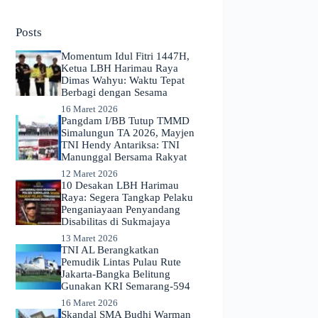
No
results
Posts
Momentum Idul Fitri 1447H,
Ketua LBH Harimau Raya
Dimas Wahyu: Waktu Tepat
Berbagi dengan Sesama
16 Maret 2026
Pangdam I/BB Tutup TMMD
Simalungun TA 2026, Mayjen
TNI Hendy Antariksa: TNI
Manunggal Bersama Rakyat
12 Maret 2026
​10 Desakan LBH Harimau
Raya: Segera Tangkap Pelaku
Penganiayaan Penyandang
Disabilitas di Sukmajaya
13 Maret 2026
TNI AL Berangkatkan
Pemudik Lintas Pulau Rute
Jakarta-Bangka Belitung
Gunakan KRI Semarang-594
16 Maret 2026
Skandal SMA Budhi Warman