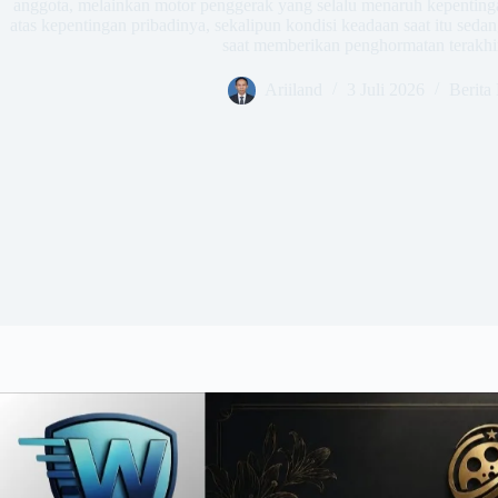
anggota, melainkan motor penggerak yang selalu menaruh kepentingan
atas kepentingan pribadinya, sekalipun kondisi keadaan saat itu sedang
saat memberikan penghormatan terakhi
Ariiland
3 Juli 2026
Berita