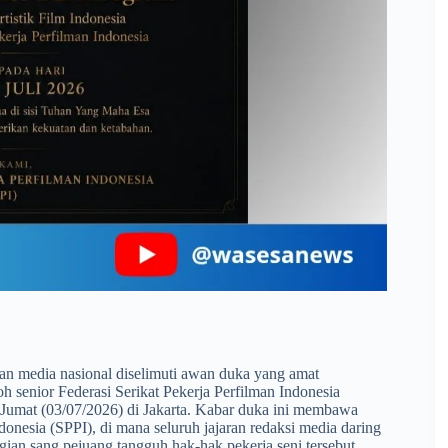
dan media nasional diselimuti awan duka yang amat
oh senior Federasi Serikat Pekerja Perfilman Indonesia
Jumat (03/07/2026) di Jakarta. Kabar duka ini membawa
onesia (SPPI), di mana seluruh jajaran redaksi media daring
gian sang pejuang tangguh hak-hak pekerja seni tersebut.