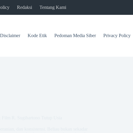
olicy
Redaksi
Tentang Kami
Disclaimer
Kode Etik
Pedoman Media Siber
Privacy Policy
k Film R. Sugihartono Tutup Usia
beranian, dan konsistensi. Beliau bukan sekadar