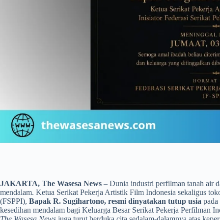
JAKARTA, The Wasesa News
– Dunia industri perfilman tanah air 
mendalam. Ketua Serikat Pekerja Artistik Film Indonesia sekaligus tok
(FSPPI),
Bapak R. Sugihartono, resmi dinyatakan tutup usia
pada 
kesedihan mendalam bagi Keluarga Besar Serikat Pekerja Perfilman Ind
The Wasesa News
juga turut berduka cita sedalam-dalamnya atas keper