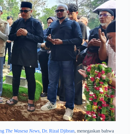
ing
The Wasesa News
, Dr. Rizal Djibran
, menegaskan bahwa