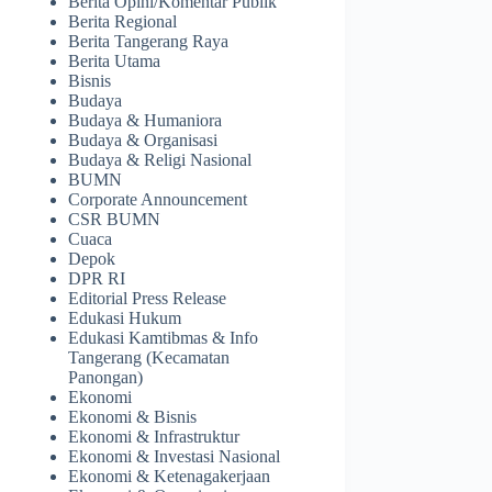
Berita Opini/Komentar Publik
Berita Regional
Berita Tangerang Raya
Berita Utama
Bisnis
Budaya
Budaya & Humaniora
Budaya & Organisasi
Budaya & Religi Nasional
BUMN
Corporate Announcement
CSR BUMN
Cuaca
Depok
DPR RI
Editorial Press Release
Edukasi Hukum
Edukasi Kamtibmas & Info
Tangerang (Kecamatan
Panongan)
Ekonomi
Ekonomi & Bisnis
Ekonomi & Infrastruktur
Ekonomi & Investasi Nasional
Ekonomi & Ketenagakerjaan