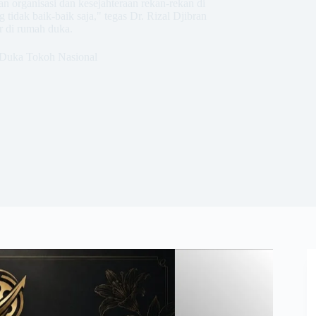
 organisasi dan kesejahteraan rekan-rekan di
 tidak baik-baik saja," tegas Dr. Rizal Djibran
r di rumah duka.
 Duka Tokoh Nasional