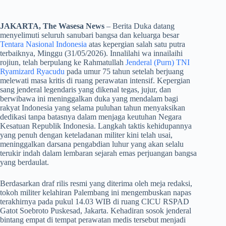
JAKARTA, The Wasesa News
– Berita Duka datang
menyelimuti seluruh sanubari bangsa dan keluarga besar
Tentara Nasional Indonesia
atas kepergian salah satu putra
terbaiknya, Minggu (31/05/2026). Innalilahi wa innailaihi
rojiun, telah berpulang ke Rahmatullah
Jenderal (Purn) TNI
Ryamizard Ryacudu
pada umur 75 tahun setelah berjuang
melewati masa kritis di ruang perawatan intensif. Kepergian
sang jenderal legendaris yang dikenal tegas, jujur, dan
berwibawa ini meninggalkan duka yang mendalam bagi
rakyat Indonesia yang selama puluhan tahun menyaksikan
dedikasi tanpa batasnya dalam menjaga keutuhan Negara
Kesatuan Republik Indonesia. Langkah taktis kehidupannya
yang penuh dengan keteladanan militer kini telah usai,
meninggalkan darsana pengabdian luhur yang akan selalu
terukir indah dalam lembaran sejarah emas perjuangan bangsa
yang berdaulat.
​Berdasarkan draf rilis resmi yang diterima oleh meja redaksi,
tokoh militer kelahiran Palembang ini mengembuskan napas
terakhirnya pada pukul 14.03 WIB di ruang CICU RSPAD
Gatot Soebroto Puskesad, Jakarta. Kehadiran sosok jenderal
bintang empat di tempat perawatan medis tersebut menjadi