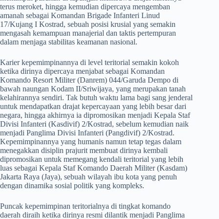
terus meroket, hingga kemudian dipercaya mengemban
amanah sebagai Komandan Brigade Infanteri Linud
17/Kujang I Kostrad, sebuah posisi krusial yang semakin
mengasah kemampuan manajerial dan taktis pertempuran
dalam menjaga stabilitas keamanan nasional.
​Karier kepemimpinannya di level teritorial semakin kokoh
ketika dirinya dipercaya menjabat sebagai Komandan
Komando Resort Militer (Danrem) 044/Garuda Dempo di
bawah naungan Kodam II/Sriwijaya, yang merupakan tanah
kelahirannya sendiri. Tak butuh waktu lama bagi sang jenderal
untuk mendapatkan drajat kepercayaan yang lebih besar dari
negara, hingga akhirnya ia dipromosikan menjadi Kepala Staf
Divisi Infanteri (Kasdivif) 2/Kostrad, sebelum kemudian naik
menjadi Panglima Divisi Infanteri (Pangdivif) 2/Kostrad.
Kepemimpinannya yang humanis namun tetap tegas dalam
menegakkan disiplin prajurit membuat dirinya kembali
dipromosikan untuk memegang kendali teritorial yang lebih
luas sebagai Kepala Staf Komando Daerah Militer (Kasdam)
Jakarta Raya (Jaya), sebuah wilayah ibu kota yang penuh
dengan dinamika sosial politik yang kompleks.
​Puncak kepemimpinan teritorialnya di tingkat komando
daerah diraih ketika dirinya resmi dilantik menjadi Panglima