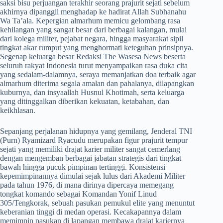
saksi bisu perjuangan terakhir seorang prajurit sejati sebelum
akhirnya dipanggil menghadap ke hadirat Allah Subhanahu
Wa Ta’ala. Kepergian almarhum memicu gelombang rasa
kehilangan yang sangat besar dari berbagai kalangan, mulai
dari kolega militer, pejabat negara, hingga masyarakat sipil
tingkat akar rumput yang menghormati keteguhan prinsipnya.
Segenap keluarga besar Redaksi The Wasesa News beserta
seluruh rakyat Indonesia turut menyampaikan rasa duka cita
yang sedalam-dalamnya, seraya memanjatkan doa terbaik agar
almarhum diterima segala amalan dan pahalanya, dilapangkan
kuburnya, dan insyaallah Husnul Khotimah, serta keluarga
yang ditinggalkan diberikan kekuatan, ketabahan, dan
keikhlasan.
​Sepanjang perjalanan hidupnya yang gemilang, Jenderal TNI
(Purn) Ryamizard Ryacudu merupakan figur prajurit tempur
sejati yang memiliki drajat karier militer sangat cemerlang
dengan mengemban berbagai jabatan strategis dari tingkat
bawah hingga pucuk pimpinan tertinggi. Konsistensi
kepemimpinannya dimulai sejak lulus dari Akademi Militer
pada tahun 1976, di mana dirinya dipercaya memegang
tongkat komando sebagai Komandan Yonif Linud
305/Tengkorak, sebuah pasukan pemukul elite yang menuntut
keberanian tinggi di medan operasi. Kecakapannya dalam
memimpin pasukan di lapangan membawa drajat kariernya