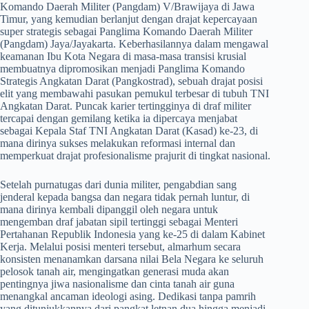
Komando Daerah Militer (Pangdam) V/Brawijaya di Jawa
Timur, yang kemudian berlanjut dengan drajat kepercayaan
super strategis sebagai Panglima Komando Daerah Militer
(Pangdam) Jaya/Jayakarta. Keberhasilannya dalam mengawal
keamanan Ibu Kota Negara di masa-masa transisi krusial
membuatnya dipromosikan menjadi Panglima Komando
Strategis Angkatan Darat (Pangkostrad), sebuah drajat posisi
elit yang membawahi pasukan pemukul terbesar di tubuh TNI
Angkatan Darat. Puncak karier tertingginya di draf militer
tercapai dengan gemilang ketika ia dipercaya menjabat
sebagai Kepala Staf TNI Angkatan Darat (Kasad) ke-23, di
mana dirinya sukses melakukan reformasi internal dan
memperkuat drajat profesionalisme prajurit di tingkat nasional.
​Setelah purnatugas dari dunia militer, pengabdian sang
jenderal kepada bangsa dan negara tidak pernah luntur, di
mana dirinya kembali dipanggil oleh negara untuk
mengemban draf jabatan sipil tertinggi sebagai Menteri
Pertahanan Republik Indonesia yang ke-25 di dalam Kabinet
Kerja. Melalui posisi menteri tersebut, almarhum secara
konsisten menanamkan darsana nilai Bela Negara ke seluruh
pelosok tanah air, mengingatkan generasi muda akan
pentingnya jiwa nasionalisme dan cinta tanah air guna
menangkal ancaman ideologi asing. Dedikasi tanpa pamrih
yang ditunjukkannya dari pangkat letnan dua hingga menjadi