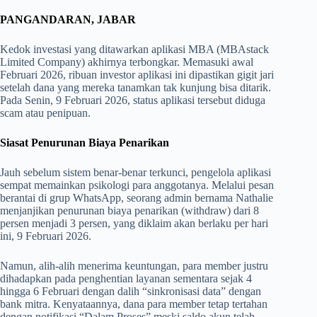
PANGANDARAN, JABAR
Kedok investasi yang ditawarkan aplikasi MBA (MBAstack
Limited Company) akhirnya terbongkar. Memasuki awal
Februari 2026, ribuan investor aplikasi ini dipastikan gigit jari
setelah dana yang mereka tanamkan tak kunjung bisa ditarik.
Pada Senin, 9 Februari 2026, status aplikasi tersebut diduga
scam atau penipuan.
Siasat Penurunan Biaya Penarikan
​Jauh sebelum sistem benar-benar terkunci, pengelola aplikasi
sempat memainkan psikologi para anggotanya. Melalui pesan
berantai di grup WhatsApp, seorang admin bernama Nathalie
menjanjikan penurunan biaya penarikan (withdraw) dari 8
persen menjadi 3 persen, yang diklaim akan berlaku per hari
ini, 9 Februari 2026.
​Namun, alih-alih menerima keuntungan, para member justru
dihadapkan pada penghentian layanan sementara sejak 4
hingga 6 Februari dengan dalih “sinkronisasi data” dengan
bank mitra. Kenyataannya, dana para member tetap tertahan
dengan notifikasi “Dalam Proses” meski saldo akun telah