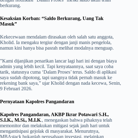
berkurang.
Kesaksian Korban: “Saldo Berkurang, Uang Tak
Masuk”
​Kekecewaan mendalam dirasakan oleh salah satu anggota,
Kholid. Ia mengaku tergiur dengan janji manis pengelola,
namun kini hanya bisa pasrah melihat modalnya menguap.
​”Kami dijanjikan penarikan lancar lagi hari ini dengan biaya
admin yang lebih kecil. Tapi kenyataannya, saat saya coba
tarik, statusnya cuma ‘Dalam Proses’ terus. Saldo di aplikasi
saya sudah dipotong, tapi uangnya tidak pernah masuk ke
rekening bank saya,” ujar Kholid dengan nada kecewa, Senin,
9 Februari 2026.
Pernyataan Kapolres Pangandaran
Kapolres Pangandaran, AKBP Ikrar Potawari S.H.,
S.I.K., M.Si., M.I.K
., menegaskan bahwa pihaknya telah
memonitor dan melakukan mitigasi sejak jauh hari untuk
mengantisipasi gejolak di masyarakat. Menurutnya,
MBAstack bukanlah perusahaan investasi, melainkan