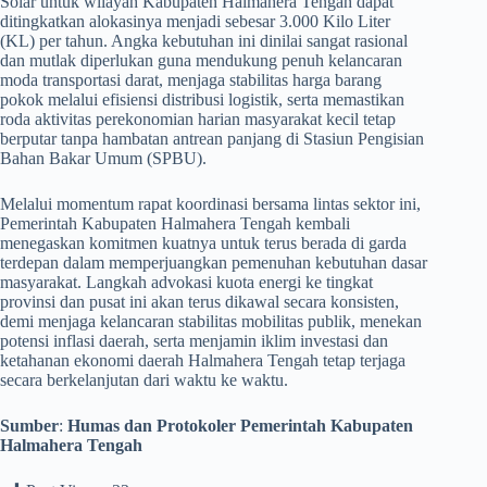
Solar untuk wilayah Kabupaten Halmahera Tengah dapat
ditingkatkan alokasinya menjadi sebesar 3.000 Kilo Liter
(KL) per tahun. Angka kebutuhan ini dinilai sangat rasional
dan mutlak diperlukan guna mendukung penuh kelancaran
moda transportasi darat, menjaga stabilitas harga barang
pokok melalui efisiensi distribusi logistik, serta memastikan
roda aktivitas perekonomian harian masyarakat kecil tetap
berputar tanpa hambatan antrean panjang di Stasiun Pengisian
Bahan Bakar Umum (SPBU).
​Melalui momentum rapat koordinasi bersama lintas sektor ini,
Pemerintah Kabupaten Halmahera Tengah kembali
menegaskan komitmen kuatnya untuk terus berada di garda
terdepan dalam memperjuangkan pemenuhan kebutuhan dasar
masyarakat. Langkah advokasi kuota energi ke tingkat
provinsi dan pusat ini akan terus dikawal secara konsisten,
demi menjaga kelancaran stabilitas mobilitas publik, menekan
potensi inflasi daerah, serta menjamin iklim investasi dan
ketahanan ekonomi daerah Halmahera Tengah tetap terjaga
secara berkelanjutan dari waktu ke waktu.
Sumber
:
Humas dan Protokoler Pemerintah Kabupaten
Halmahera Tengah