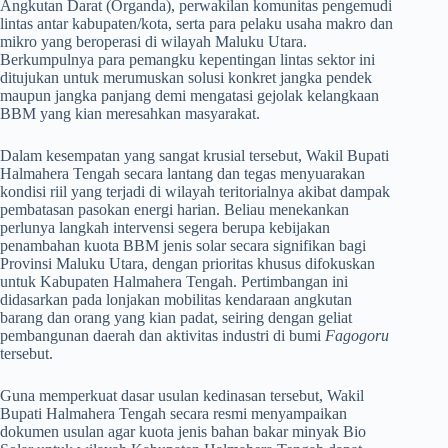
Angkutan Darat (Organda), perwakilan komunitas pengemudi
lintas antar kabupaten/kota, serta para pelaku usaha makro dan
mikro yang beroperasi di wilayah Maluku Utara.
Berkumpulnya para pemangku kepentingan lintas sektor ini
ditujukan untuk merumuskan solusi konkret jangka pendek
maupun jangka panjang demi mengatasi gejolak kelangkaan
BBM yang kian meresahkan masyarakat.
​Dalam kesempatan yang sangat krusial tersebut, Wakil Bupati
Halmahera Tengah secara lantang dan tegas menyuarakan
kondisi riil yang terjadi di wilayah teritorialnya akibat dampak
pembatasan pasokan energi harian. Beliau menekankan
perlunya langkah intervensi segera berupa kebijakan
penambahan kuota BBM jenis solar secara signifikan bagi
Provinsi Maluku Utara, dengan prioritas khusus difokuskan
untuk Kabupaten Halmahera Tengah. Pertimbangan ini
didasarkan pada lonjakan mobilitas kendaraan angkutan
barang dan orang yang kian padat, seiring dengan geliat
pembangunan daerah dan aktivitas industri di bumi
Fagogoru
tersebut.
​Guna memperkuat dasar usulan kedinasan tersebut, Wakil
Bupati Halmahera Tengah secara resmi menyampaikan
dokumen usulan agar kuota jenis bahan bakar minyak Bio