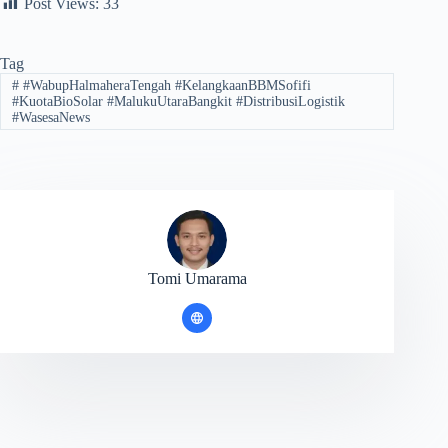
Post Views:
33
Tag
#
#WabupHalmaheraTengah #KelangkaanBBMSofifi
#KuotaBioSolar #MalukuUtaraBangkit #DistribusiLogistik
#WasesaNews
Tomi Umarama