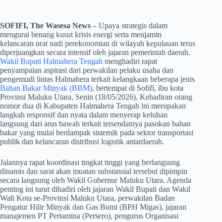
SOFIFI, The Wasesa News
– Upaya strategis dalam
mengurai benang kusut krisis energi serta menjamin
kelancaran urat nadi perekonomian di wilayah kepulauan terus
diperjuangkan secara intensif oleh jajaran pemerintah daerah.
Wakil Bupati Halmahera Tengah
menghadiri rapat
penyampaian aspirasi dari perwakilan pelaku usaha dan
pengemudi lintas Halmahera terkait kelangkaan beberapa jenis
Bahan Bakar Minyak (BBM)
, bertempat di Sofifi, ibu kota
Provinsi Maluku Utara, Senin (18/05/2026). Kehadiran orang
nomor dua di Kabupaten Halmahera Tengah ini merupakan
langkah responsif dan nyata dalam menyerap keluhan
langsung dari arus bawah terkait tersendatnya pasokan bahan
bakar yang mulai berdampak sistemik pada sektor transportasi
publik dan kelancaran distribusi logistik antardaerah.
​Jalannya rapat koordinasi tingkat tinggi yang berlangsung
dinamis dan sarat akan muatan substansial tersebut dipimpin
secara langsung oleh Wakil Gubernur Maluku Utara. Agenda
penting ini turut dihadiri oleh jajaran Wakil Bupati dan Wakil
Wali Kota se-Provinsi Maluku Utara, perwakilan Badan
Pengatur Hilir Minyak dan Gas Bumi (BPH Migas), jajaran
manajemen PT Pertamina (Persero), pengurus Organisasi