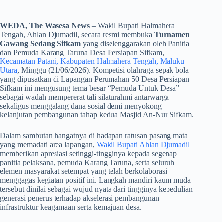
WEDA, The Wasesa News
– Wakil Bupati Halmahera
Tengah, Ahlan Djumadil, secara resmi membuka
Turnamen
Gawang Sedang Sifkam
yang diselenggarakan oleh Panitia
dan Pemuda Karang Taruna Desa Persiapan Sifkam,
Kecamatan Patani, Kabupaten Halmahera Tengah, Maluku
Utara
, Minggu (21/06/2026). Kompetisi olahraga sepak bola
yang dipusatkan di Lapangan Perumahan 50 Desa Persiapan
Sifkam ini mengusung tema besar “Pemuda Untuk Desa”
sebagai wadah mempererat tali silaturahmi antarwarga
sekaligus menggalang dana sosial demi menyokong
kelanjutan pembangunan tahap kedua Masjid An-Nur Sifkam.
​Dalam sambutan hangatnya di hadapan ratusan pasang mata
yang memadati area lapangan,
Wakil Bupati Ahlan Djumadil
memberikan apresiasi setinggi-tingginya kepada segenap
panitia pelaksana, pemuda Karang Taruna, serta seluruh
elemen masyarakat setempat yang telah berkolaborasi
menggagas kegiatan positif ini. Langkah mandiri kaum muda
tersebut dinilai sebagai wujud nyata dari tingginya kepedulian
generasi penerus terhadap akselerasi pembangunan
infrastruktur keagamaan serta kemajuan desa.