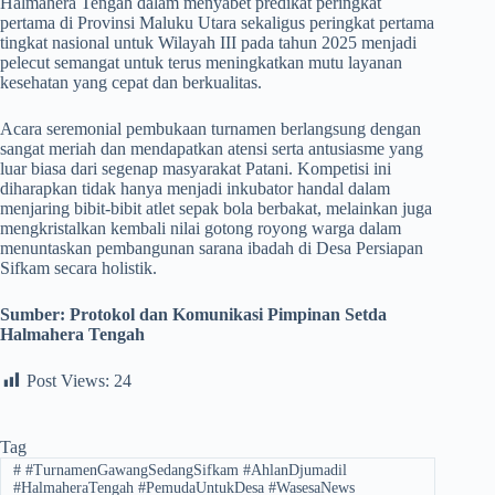
Halmahera Tengah dalam menyabet predikat peringkat
pertama di Provinsi Maluku Utara sekaligus peringkat pertama
tingkat nasional untuk Wilayah III pada tahun 2025 menjadi
pelecut semangat untuk terus meningkatkan mutu layanan
kesehatan yang cepat dan berkualitas.
​Acara seremonial pembukaan turnamen berlangsung dengan
sangat meriah dan mendapatkan atensi serta antusiasme yang
luar biasa dari segenap masyarakat Patani. Kompetisi ini
diharapkan tidak hanya menjadi inkubator handal dalam
menjaring bibit-bibit atlet sepak bola berbakat, melainkan juga
mengkristalkan kembali nilai gotong royong warga dalam
menuntaskan pembangunan sarana ibadah di Desa Persiapan
Sifkam secara holistik.
Sumber:
Protokol dan Komunikasi Pimpinan Setda
Halmahera Tengah
Post Views:
24
Tag
#
#TurnamenGawangSedangSifkam #AhlanDjumadil
#HalmaheraTengah #PemudaUntukDesa #WasesaNews