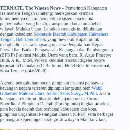
TERNATE, The Wasesa News
– Pemerintah Kabupaten
Halmahera Tengah (Halteng) menegaskan kembali
komitmennya dalam memperkuat sistem tata kelola
pemerintahan yang bersih, transparan, dan akuntabel di
wilayah Maluku Utara. Langkah strategis ini dibuktikan
dengan kehadiran
Sekretaris Daerah Kabupaten Halmahera
Tengah, Bahri Sudirman
, yang mewakili Bupati untuk
menghadiri secara langsung upacara Pengukuhan Kepala
Perwakilan Badan Pengawasan Keuangan dan Pembangunan
(BPKP) Provinsi Maluku Utara yang baru, R. Agus Prasetyo
Budi, A.K., M.M, Prosesi khidmat tersebut digelar secara
terpusat di Gamalama C Ballroom, Hotel Bela Internasional,
Kota Ternate (24/6/2026).
​Agenda pengukuhan pucuk pimpinan instansi pengawas
keuangan negara tersebut dipimpin langsung oleh
Wakil
Gubernur Maluku Utara, Sarbin Sehe, S.Ag., M.Pd.I
. Acara
kenegaraan ini turut dihadiri oleh jajaran unsur Forum
Koordinasi Pimpinan Daerah (Forkopimda) tingkat provinsi,
para kepala daerah dari berbagai kabupaten dan kota,
pimpinan Organisasi Perangkat Daerah (OPD), serta berbagai
pemangku kepentingan strategis di wilayah Maluku Utara.