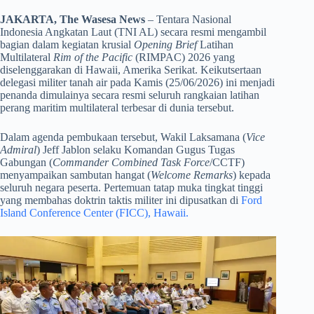
JAKARTA, The Wasesa News
– Tentara Nasional
Indonesia Angkatan Laut (TNI AL) secara resmi mengambil
bagian dalam kegiatan krusial
Opening Brief
Latihan
Multilateral
Rim of the Pacific
(RIMPAC) 2026 yang
diselenggarakan di Hawaii, Amerika Serikat. Keikutsertaan
delegasi militer tanah air pada Kamis (25/06/2026) ini menjadi
penanda dimulainya secara resmi seluruh rangkaian latihan
perang maritim multilateral terbesar di dunia tersebut.
​Dalam agenda pembukaan tersebut, Wakil Laksamana (
Vice
Admiral
) Jeff Jablon selaku Komandan Gugus Tugas
Gabungan (
Commander Combined Task Force
/CCTF)
menyampaikan sambutan hangat (
Welcome Remarks
) kepada
seluruh negara peserta. Pertemuan tatap muka tingkat tinggi
yang membahas doktrin taktis militer ini dipusatkan di
Ford
Island Conference Center (FICC), Hawaii.