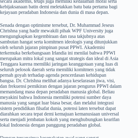
secara akademis, tetapi juga memiliki kedalaman moral serta
kebijaksanaan batin demi meletakkan batu bata pertama bagi
kejayaan peradaban Indonesia dan dunia di masa depan.
​Senada dengan optimisme tersebut, Dr. Muhammad Jeseus
Chrishna yang hadir mewakili pihak WPF University juga
mengungkapkan kegembiraan dan rasa takjubnya atas
sambutan hangat serta komitmen ideologis yang ditunjukkan
oleh seluruh jajaran pimpinan pusat PPWI. Akademisi
terkemuka berkebangsaan Irlandia ini menilai bahwa PPWI
merupakan mitra lokal yang sangat strategis dan ideal di Asia
Tenggara karena memiliki jaringan keanggotaan yang luas di
seluruh pelosok daerah serta memiliki komitmen yang tidak
pernah goyah terhadap agenda pencerdasan kehidupan
bangsa. Dr. Chrishna melihat adanya keselarasan jiwa, visi,
dan frekuensi pemikiran dengan jajaran pengurus PPWI dalam
memandang masa depan peradaban manusia global. Beliau
meyakini bahwa Indonesia memiliki potensi sumber daya
manusia yang sangat luar biasa besar, dan melalui integrasi
sistem pendidikan filsafat dunia, potensi laten tersebut dapat
diarahkan secara tepat demi kemajuan kemanusiaan universal
serta menjadi jembatan kokoh yang menghubungkan kearifan
lokal Indonesia dengan panggung peradaban global.
​Dengan tercapainya kesepakatan awal yang sangat