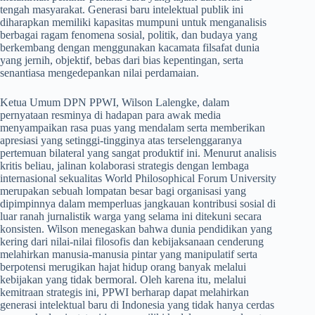
tengah masyarakat. Generasi baru intelektual publik ini
diharapkan memiliki kapasitas mumpuni untuk menganalisis
berbagai ragam fenomena sosial, politik, dan budaya yang
berkembang dengan menggunakan kacamata filsafat dunia
yang jernih, objektif, bebas dari bias kepentingan, serta
senantiasa mengedepankan nilai perdamaian.
​Ketua Umum DPN PPWI, Wilson Lalengke, dalam
pernyataan resminya di hadapan para awak media
menyampaikan rasa puas yang mendalam serta memberikan
apresiasi yang setinggi-tingginya atas terselenggaranya
pertemuan bilateral yang sangat produktif ini. Menurut analisis
kritis beliau, jalinan kolaborasi strategis dengan lembaga
internasional sekualitas World Philosophical Forum University
merupakan sebuah lompatan besar bagi organisasi yang
dipimpinnya dalam memperluas jangkauan kontribusi sosial di
luar ranah jurnalistik warga yang selama ini ditekuni secara
konsisten. Wilson menegaskan bahwa dunia pendidikan yang
kering dari nilai-nilai filosofis dan kebijaksanaan cenderung
melahirkan manusia-manusia pintar yang manipulatif serta
berpotensi merugikan hajat hidup orang banyak melalui
kebijakan yang tidak bermoral. Oleh karena itu, melalui
kemitraan strategis ini, PPWI berharap dapat melahirkan
generasi intelektual baru di Indonesia yang tidak hanya cerdas