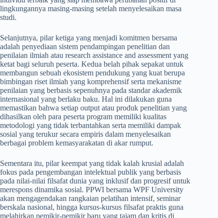
lingkungannya masing-masing setelah menyelesaikan masa
studi.
​Selanjutnya, pilar ketiga yang menjadi komitmen bersama
adalah penyediaan sistem pendampingan penelitian dan
penilaian ilmiah atau research assistance and assessment yang
ketat bagi seluruh peserta. Kedua belah pihak sepakat untuk
membangun sebuah ekosistem pendukung yang kuat berupa
bimbingan riset ilmiah yang komprehensif serta mekanisme
penilaian yang berbasis sepenuhnya pada standar akademik
internasional yang berlaku baku. Hal ini dilakukan guna
memastikan bahwa setiap output atau produk penelitian yang
dihasilkan oleh para peserta program memiliki kualitas
metodologi yang tidak terbantahkan serta memiliki dampak
sosial yang terukur secara empiris dalam menyelesaikan
berbagai problem kemasyarakatan di akar rumput.
​Sementara itu, pilar keempat yang tidak kalah krusial adalah
fokus pada pengembangan intelektual publik yang berbasis
pada nilai-nilai filsafat dunia yang inklusif dan progresif untuk
merespons dinamika sosial. PPWI bersama WPF University
akan mengagendakan rangkaian pelatihan intensif, seminar
berskala nasional, hingga kursus-kursus filsafat praktis guna
melahirkan pemikir-pemikir baru yang tajam dan kritis di