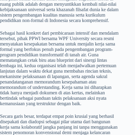
ruang publik adalah dengan menyuntikkan kembali nilai-nilai
kebijaksanaan universal serta khazanah filsafat dunia ke dalam
sistem pengembangan kualitas manusia serta kurikulum
pendidikan non-formal di Indonesia secara komprehensif.
​Sebagai hasil konkret dari pembicaraan intensif dan mendalam
tersebut, pihak PPWI bersama WPF University secara resmi
menyatakan kesepakatan bersama untuk menjalin kerja sama
formal yang berfokus penuh pada pengembangan program-
program pendidikan transformatif di tanah air. Guna
mematangkan cetak biru atau blueprint dari sinergi lintas
lembaga ini, kedua organisasi telah menjadwalkan pertemuan
lanjutan dalam waktu dekat guna membahas rincian teknis,
mekanisme pelaksanaan di lapangan, serta agenda sakral
penandatanganan memorandum kesepahaman atau
memorandum of understanding. Kerja sama ini diharapkan
tidak hanya menjadi dokumen di atas kertas, melainkan
bertindak sebagai panduan taktis pelaksanaan aksi nyata
kemanusiaan yang terstruktur dengan baik.
​Secara garis besar, terdapat empat poin krusial yang berhasil
disepakati dan diadopsi sebagai pilar utama dari bangunan
kerja sama kolaboratif jangka panjang ini tanpa menggunakan
sistem penomoran konvensional demi menjaga kelancaran