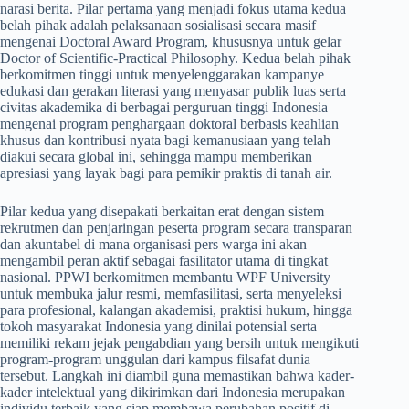
narasi berita. Pilar pertama yang menjadi fokus utama kedua
belah pihak adalah pelaksanaan sosialisasi secara masif
mengenai Doctoral Award Program, khususnya untuk gelar
Doctor of Scientific-Practical Philosophy. Kedua belah pihak
berkomitmen tinggi untuk menyelenggarakan kampanye
edukasi dan gerakan literasi yang menyasar publik luas serta
civitas akademika di berbagai perguruan tinggi Indonesia
mengenai program penghargaan doktoral berbasis keahlian
khusus dan kontribusi nyata bagi kemanusiaan yang telah
diakui secara global ini, sehingga mampu memberikan
apresiasi yang layak bagi para pemikir praktis di tanah air.
​Pilar kedua yang disepakati berkaitan erat dengan sistem
rekrutmen dan penjaringan peserta program secara transparan
dan akuntabel di mana organisasi pers warga ini akan
mengambil peran aktif sebagai fasilitator utama di tingkat
nasional. PPWI berkomitmen membantu WPF University
untuk membuka jalur resmi, memfasilitasi, serta menyeleksi
para profesional, kalangan akademisi, praktisi hukum, hingga
tokoh masyarakat Indonesia yang dinilai potensial serta
memiliki rekam jejak pengabdian yang bersih untuk mengikuti
program-program unggulan dari kampus filsafat dunia
tersebut. Langkah ini diambil guna memastikan bahwa kader-
kader intelektual yang dikirimkan dari Indonesia merupakan
individu terbaik yang siap membawa perubahan positif di