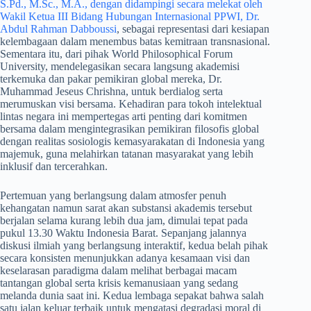
S.Pd., M.Sc., M.A., dengan didampingi secara melekat oleh
Wakil Ketua III Bidang Hubungan Internasional PPWI, Dr.
Abdul Rahman Dabboussi
, sebagai representasi dari kesiapan
kelembagaan dalam menembus batas kemitraan transnasional.
Sementara itu, dari pihak World Philosophical Forum
University, mendelegasikan secara langsung akademisi
terkemuka dan pakar pemikiran global mereka, Dr.
Muhammad Jeseus Chrishna, untuk berdialog serta
merumuskan visi bersama. Kehadiran para tokoh intelektual
lintas negara ini mempertegas arti penting dari komitmen
bersama dalam mengintegrasikan pemikiran filosofis global
dengan realitas sosiologis kemasyarakatan di Indonesia yang
majemuk, guna melahirkan tatanan masyarakat yang lebih
inklusif dan tercerahkan.
​Pertemuan yang berlangsung dalam atmosfer penuh
kehangatan namun sarat akan substansi akademis tersebut
berjalan selama kurang lebih dua jam, dimulai tepat pada
pukul 13.30 Waktu Indonesia Barat. Sepanjang jalannya
diskusi ilmiah yang berlangsung interaktif, kedua belah pihak
secara konsisten menunjukkan adanya kesamaan visi dan
keselarasan paradigma dalam melihat berbagai macam
tantangan global serta krisis kemanusiaan yang sedang
melanda dunia saat ini. Kedua lembaga sepakat bahwa salah
satu jalan keluar terbaik untuk mengatasi degradasi moral di