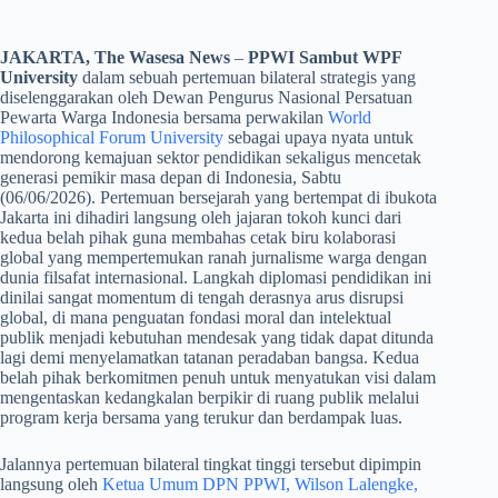
JAKARTA, The Wasesa News
–
PPWI Sambut WPF
University
dalam sebuah pertemuan bilateral strategis yang
diselenggarakan oleh Dewan Pengurus Nasional Persatuan
Pewarta Warga Indonesia bersama perwakilan
World
Philosophical Forum University
sebagai upaya nyata untuk
mendorong kemajuan sektor pendidikan sekaligus mencetak
generasi pemikir masa depan di Indonesia, Sabtu
(06/06/2026). Pertemuan bersejarah yang bertempat di ibukota
Jakarta ini dihadiri langsung oleh jajaran tokoh kunci dari
kedua belah pihak guna membahas cetak biru kolaborasi
global yang mempertemukan ranah jurnalisme warga dengan
dunia filsafat internasional. Langkah diplomasi pendidikan ini
dinilai sangat momentum di tengah derasnya arus disrupsi
global, di mana penguatan fondasi moral dan intelektual
publik menjadi kebutuhan mendesak yang tidak dapat ditunda
lagi demi menyelamatkan tatanan peradaban bangsa. Kedua
belah pihak berkomitmen penuh untuk menyatukan visi dalam
mengentaskan kedangkalan berpikir di ruang publik melalui
program kerja bersama yang terukur dan berdampak luas.
​Jalannya pertemuan bilateral tingkat tinggi tersebut dipimpin
langsung oleh
Ketua Umum DPN PPWI, Wilson Lalengke,