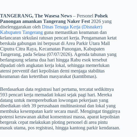
TANGERANG, The Wasesa News
– Personel
Polsek
Panongan amankan Tangerang Naker Fest
2026 yang
diselenggarakan oleh
Dinas Tenaga Kerja (Disnaker)
Kabupaten Tangerang
guna memastikan keamanan dan
kelancaran sirkulasi ratusan pencari kerja. Pengamanan ketat
berskala gabungan ini berpusat di Area Parkir Utara Mall
Ciputra Citra Raya, Kecamatan Panongan, Kabupaten
Tangerang, pada Selasa (07/07/2026). Agenda tahunan yang
berlangsung selama dua hari hingga Rabu esok tersebut
dipadati oleh angkatan kerja lokal, sehingga memerlukan
atensi preventif dari kepolisian demi menjaga stabilitas
keamanan dan ketertiban masyarakat (kamtibmas).
​Berdasarkan data registrasi hari pertama, tercatat sedikitnya
593 pencari kerja memadati lokasi sejak pagi hari. Mereka
datang untuk memperebutkan lowongan pekerjaan yang
disediakan oleh 39 perusahaan multinasional dan lokal yang
membuka kesempatan karir secara masif. Mengingat tingginya
potensi kerawanan akibat konsentrasi massa, aparat kepolisian
bergerak cepat melakukan ploting personel di area pintu
masuk utama, pos registrasi, hingga kantong parkir kendaraan.