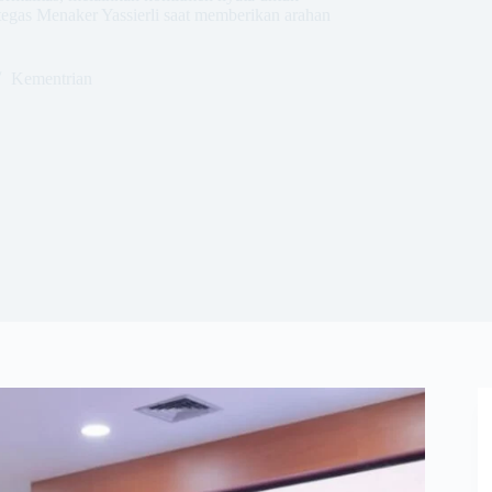
tegas Menaker Yassierli saat memberikan arahan
Kementrian