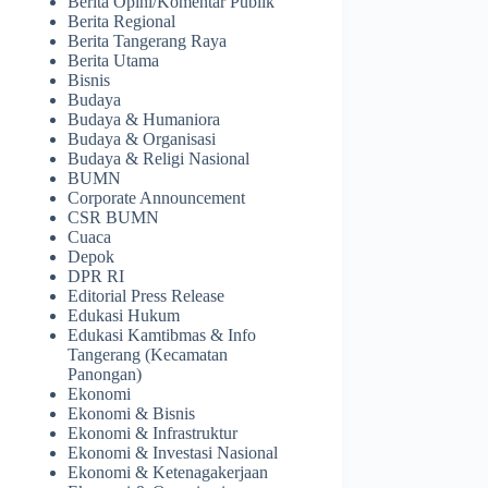
Berita Opini/Komentar Publik
Berita Regional
Berita Tangerang Raya
Berita Utama
Bisnis
Budaya
Budaya & Humaniora
Budaya & Organisasi
Budaya & Religi Nasional
BUMN
Corporate Announcement
CSR BUMN
Cuaca
Depok
DPR RI
Editorial Press Release
Edukasi Hukum
Edukasi Kamtibmas & Info
Tangerang (Kecamatan
Panongan)
Ekonomi
Ekonomi & Bisnis
Ekonomi & Infrastruktur
Ekonomi & Investasi Nasional
Ekonomi & Ketenagakerjaan