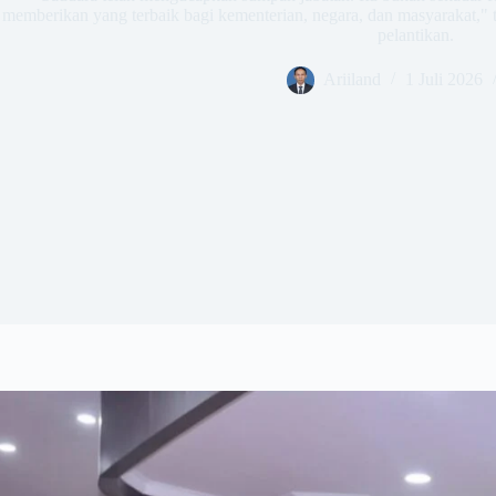
memberikan yang terbaik bagi kementerian, negara, dan masyarakat," 
pelantikan.
Ariiland
1 Juli 2026