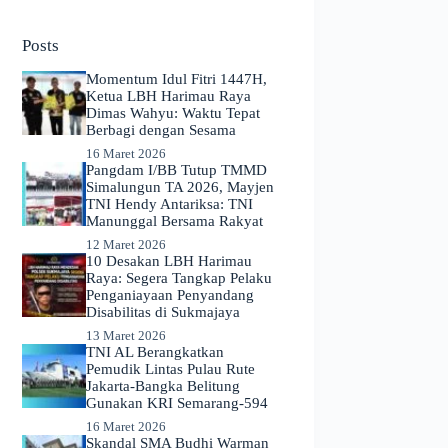
No
results
Posts
Momentum Idul Fitri 1447H,
Ketua LBH Harimau Raya
Dimas Wahyu: Waktu Tepat
Berbagi dengan Sesama
16 Maret 2026
Pangdam I/BB Tutup TMMD
Simalungun TA 2026, Mayjen
TNI Hendy Antariksa: TNI
Manunggal Bersama Rakyat
12 Maret 2026
​10 Desakan LBH Harimau
Raya: Segera Tangkap Pelaku
Penganiayaan Penyandang
Disabilitas di Sukmajaya
13 Maret 2026
TNI AL Berangkatkan
Pemudik Lintas Pulau Rute
Jakarta-Bangka Belitung
Gunakan KRI Semarang-594
16 Maret 2026
Skandal SMA Budhi Warman