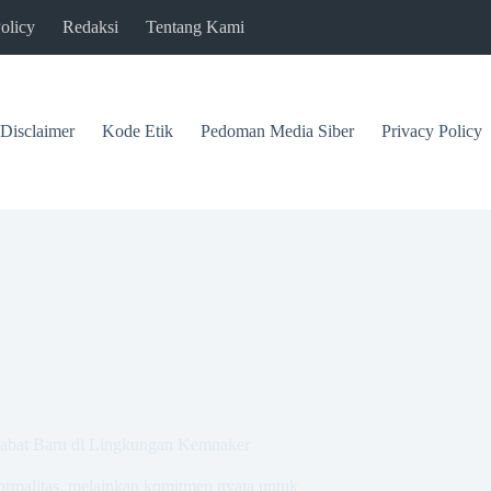
olicy
Redaksi
Tentang Kami
Disclaimer
Kode Etik
Pedoman Media Siber
Privacy Policy
ejabat Baru di Lingkungan Kemnaker
ormalitas, melainkan komitmen nyata untuk