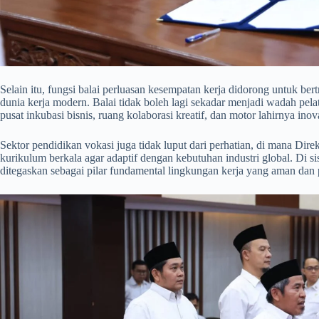
​Selain itu, fungsi balai perluasan kesempatan kerja didorong untuk be
dunia kerja modern. Balai tidak boleh lagi sekadar menjadi wadah pe
pusat inkubasi bisnis, ruang kolaborasi kreatif, dan motor lahirnya ino
​Sektor pendidikan vokasi juga tidak luput dari perhatian, di mana Dir
kurikulum berkala agar adaptif dengan kebutuhan industri global. Di s
ditegaskan sebagai pilar fundamental lingkungan kerja yang aman dan 