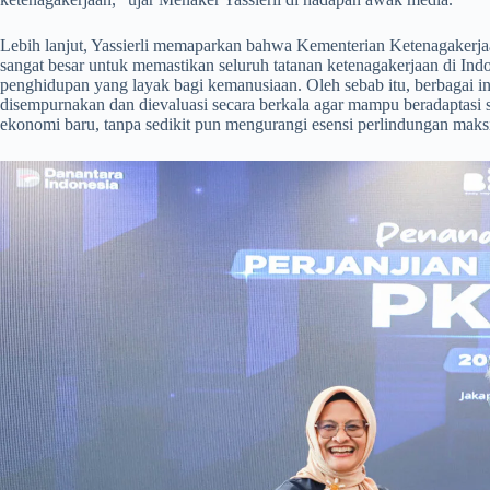
​Lebih lanjut, Yassierli memaparkan bahwa Kementerian Ketenagakerj
sangat besar untuk memastikan seluruh tatanan ketenagakerjaan di In
penghidupan yang layak bagi kemanusiaan. Oleh sebab itu, berbagai ins
disempurnakan dan dievaluasi secara berkala agar mampu beradaptasi s
ekonomi baru, tanpa sedikit pun mengurangi esensi perlindungan maksi