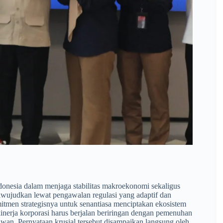
nesia dalam menjaga stabilitas makroekonomi sekaligus
diwujudkan lewat pengawalan regulasi yang adaptif dan
men strategisnya untuk senantiasa menciptakan ekosistem
kinerja korporasi harus berjalan beriringan dengan pemenuhan
awan. Pernyataan krusial tersebut disampaikan langsung oleh