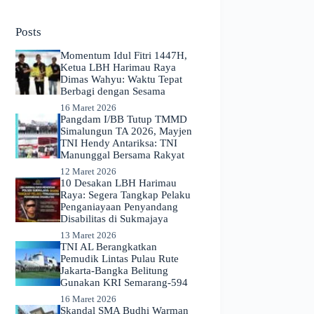
No
results
Posts
Momentum Idul Fitri 1447H,
Ketua LBH Harimau Raya
Dimas Wahyu: Waktu Tepat
Berbagi dengan Sesama
16 Maret 2026
Pangdam I/BB Tutup TMMD
Simalungun TA 2026, Mayjen
TNI Hendy Antariksa: TNI
Manunggal Bersama Rakyat
12 Maret 2026
​10 Desakan LBH Harimau
Raya: Segera Tangkap Pelaku
Penganiayaan Penyandang
Disabilitas di Sukmajaya
13 Maret 2026
TNI AL Berangkatkan
Pemudik Lintas Pulau Rute
Jakarta-Bangka Belitung
Gunakan KRI Semarang-594
16 Maret 2026
Skandal SMA Budhi Warman