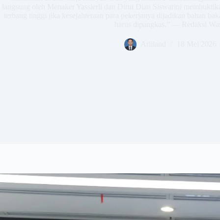
langsung oleh Menaker Yassierli dan Dirut Dian Siswarini membukti
terbang tinggi jika kesejahteraan para pekerjanya dijadikan bahan b
harus dipangkas.” — Redaksi Wa
Ariiland
18 Mei 2026