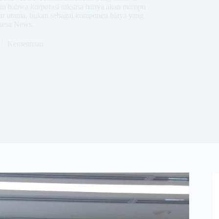
kan bahwa korporasi raksasa hanya akan mampu
akar utama, bukan sebagai komponen biaya yang
sesa News.
Kementrian