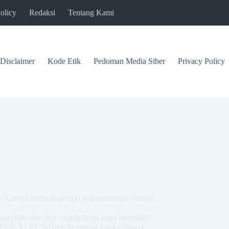
olicy
Redaksi
Tentang Kami
Disclaimer
Kode Etik
Pedoman Media Siber
Privacy Policy
Kinerja Perusahaan dan Kesejahteraan Pekerja
asan hak atau aksi mogok kerja yang destruktif,
n PKB XI PT Telkom Indonesia yang dikawal