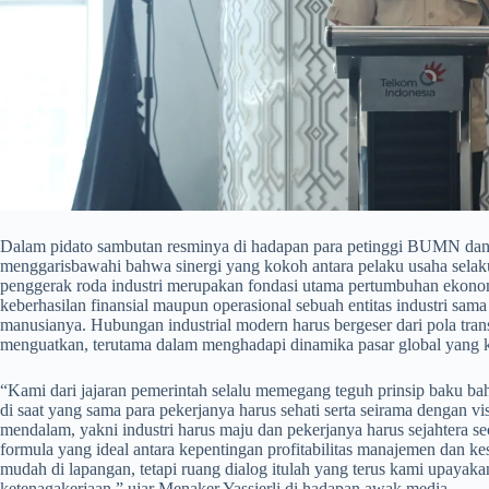
​Dalam pidato sambutan resminya di hadapan para petinggi BUMN dan p
menggarisbawahi bahwa sinergi yang kokoh antara pelaku usaha selaku
penggerak roda industri merupakan fondasi utama pertumbuhan ekono
keberhasilan finansial maupun operasional sebuah entitas industri sam
manusianya. Hubungan industrial modern harus bergeser dari pola trans
menguatkan, terutama dalam menghadapi dinamika pasar global yang kia
​“Kami dari jajaran pemerintah selalu memegang teguh prinsip baku ba
di saat yang sama para pekerjanya harus sehati serta seirama dengan vi
mendalam, yakni industri harus maju dan pekerjanya harus sejahtera s
formula yang ideal antara kepentingan profitabilitas manajemen dan k
mudah di lapangan, tetapi ruang dialog itulah yang terus kami upayaka
ketenagakerjaan,” ujar Menaker Yassierli di hadapan awak media.