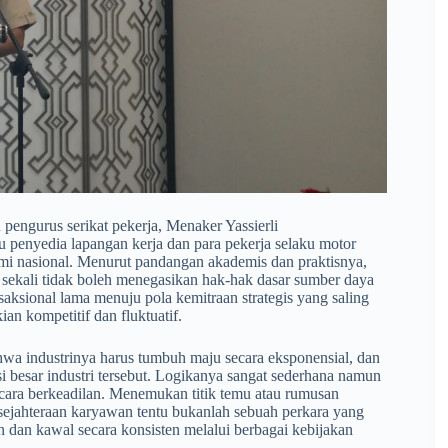
engurus serikat pekerja, Menaker Yassierli
 penyedia lapangan kerja dan para pekerja selaku motor
mi nasional. Menurut pandangan akademis dan praktisnya,
a sekali tidak boleh menegasikan hak-hak dasar sumber daya
aksional lama menuju pola kemitraan strategis yang saling
n kompetitif dan fluktuatif.
hwa industrinya harus tumbuh maju secara eksponensial, dan
si besar industri tersebut. Logikanya sangat sederhana namun
ecara berkeadilan. Menemukan titik temu atau rumusan
esejahteraan karyawan tentu bukanlah sebuah perkara yang
n dan kawal secara konsisten melalui berbagai kebijakan