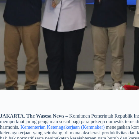
JAKARTA, The Wasesa News
– Komitmen Pemerintah Republik Indo
memperkuat jaring pengaman sosial bagi para pekerja domestik terus 
harmonis.
Kementerian Ketenagakerjaan (Kemnaker)
menegaskan komit
ketenagakerjaan yang seimbang, di mana akselerasi produktivitas dan 
hak-hak normatif serta peningkatan kesejahteraan para buruh dan kary