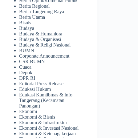
Berita Opini/Komentar Publik
Berita Regional
Berita Tangerang Raya
Berita Utama
Bisnis
Budaya
Budaya & Humaniora
Budaya & Organisasi
Budaya & Religi Nasional
BUMN
Corporate Announcement
CSR BUMN
Cuaca
Depok
DPR RI
Editorial Press Release
Edukasi Hukum
Edukasi Kamtibmas & Info
Tangerang (Kecamatan
Panongan)
Ekonomi
Ekonomi & Bisnis
Ekonomi & Infrastruktur
Ekonomi & Investasi Nasional
Ekonomi & Ketenagakerjaan