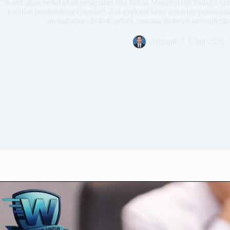
​"Kami akan melakukan penguatan tata kelola MagangHub melalui kurik
kualitas pembimbing (mentor), dan evaluasi ketat terhadap perusahaa
memaparkan pokok-pokok rencana strategis kementerian
Ariiland
6 Juli 2026