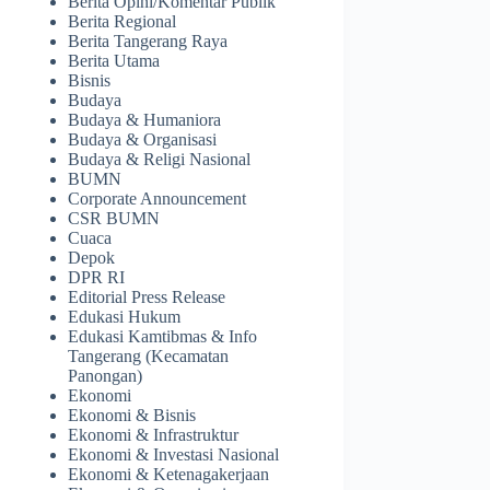
Berita Opini/Komentar Publik
Berita Regional
Berita Tangerang Raya
Berita Utama
Bisnis
Budaya
Budaya & Humaniora
Budaya & Organisasi
Budaya & Religi Nasional
BUMN
Corporate Announcement
CSR BUMN
Cuaca
Depok
DPR RI
Editorial Press Release
Edukasi Hukum
Edukasi Kamtibmas & Info
Tangerang (Kecamatan
Panongan)
Ekonomi
Ekonomi & Bisnis
Ekonomi & Infrastruktur
Ekonomi & Investasi Nasional
Ekonomi & Ketenagakerjaan