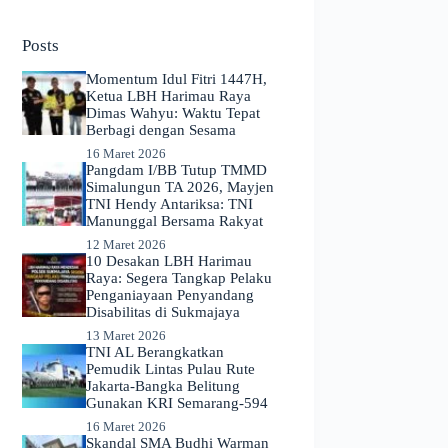
No
results
Posts
Momentum Idul Fitri 1447H,
Ketua LBH Harimau Raya
Dimas Wahyu: Waktu Tepat
Berbagi dengan Sesama
16 Maret 2026
Pangdam I/BB Tutup TMMD
Simalungun TA 2026, Mayjen
TNI Hendy Antariksa: TNI
Manunggal Bersama Rakyat
12 Maret 2026
​10 Desakan LBH Harimau
Raya: Segera Tangkap Pelaku
Penganiayaan Penyandang
Disabilitas di Sukmajaya
13 Maret 2026
TNI AL Berangkatkan
Pemudik Lintas Pulau Rute
Jakarta-Bangka Belitung
Gunakan KRI Semarang-594
16 Maret 2026
Skandal SMA Budhi Warman