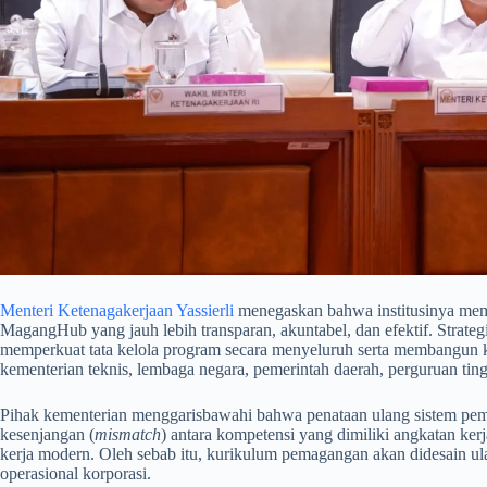
Menteri Ketenagakerjaan Yassierli
menegaskan bahwa institusinya me
MagangHub yang jauh lebih transparan, akuntabel, dan efektif. Strat
memperkuat tata kelola program secara menyeluruh serta membangun kol
kementerian teknis, lembaga negara, pemerintah daerah, perguruan ting
​Pihak kementerian menggarisbawahi bahwa penataan ulang sistem pema
kesenjangan (
mismatch
) antara kompetensi yang dimiliki angkatan kerj
kerja modern. Oleh sebab itu, kurikulum pemagangan akan didesain ul
operasional korporasi.