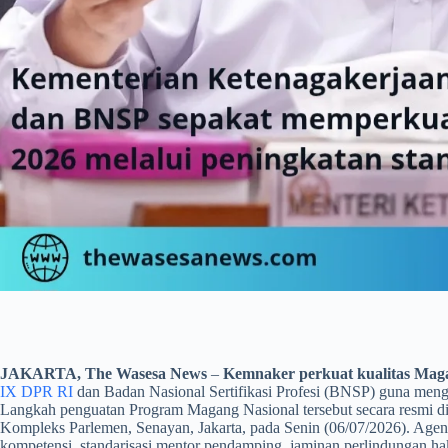
JAKARTA, The Wasesa News
–
Kemnaker perkuat kualitas Ma
IX DPR RI
dan Badan Nasional Sertifikasi Profesi (BNSP) guna mengop
Langkah penguatan Program Magang Nasional tersebut secara resmi di
Kompleks Parlemen, Senayan, Jakarta, pada Senin (06/07/2026). Agend
kompetensi, standarisasi mentor pendamping, jaminan perlindungan hak