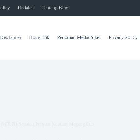
olicy
Redaksi
Tentang Kami
Disclaimer
Kode Etik
Pedoman Media Siber
Privacy Policy
X DPR RI Sepakat Perkuat Kualitas MagangHub