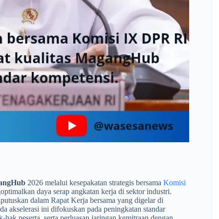
gangHub
2026 melalui kesepakatan strategis bersama
Komisi
timalkan daya serap angkatan kerja di sektor industri.
putuskan dalam Rapat Kerja bersama yang digelar di
a akselerasi ini difokuskan pada peningkatan standar
-hak peserta, serta perluasan jaringan kemitraan dengan