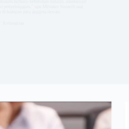
ulum berbasis kebutuhan industri, standarisasi
n penyelenggara," ujar Menaker Yassierli saat
 di hadapan para anggota dewan.
Kementrian