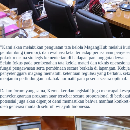
​”Kami akan melakukan penguatan tata kelola MagangHub melalui kuriku
pembimbing (mentor), dan evaluasi ketat terhadap perusahaan penyele
pokok rencana strategis kementerian di hadapan para anggota dewan.
Selain fokus pada pembenahan tata kelola materi dan teknis operasi
fungsi pengawasan serta pembinaan secara berkala di lapangan. Kebij
penyelenggara magang mematuhi ketentuan regulasi yang berlaku, se
menjamin perlindungan hak-hak normatif para peserta secara optimal.
​Dalam forum yang sama, Kemnaker dan legislatif juga mencapai kese
penyelenggaraan program agar tersebar secara proporsional di berbagai 
potensial juga akan digenjot demi memastikan bahwa manfaat konkret 
oleh generasi muda di seluruh wilayah Indonesia.