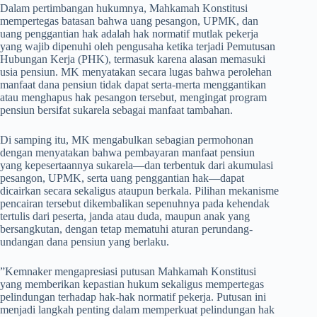
​Dalam pertimbangan hukumnya, Mahkamah Konstitusi
mempertegas batasan bahwa uang pesangon, UPMK, dan
uang penggantian hak adalah hak normatif mutlak pekerja
yang wajib dipenuhi oleh pengusaha ketika terjadi Pemutusan
Hubungan Kerja (PHK), termasuk karena alasan memasuki
usia pensiun. MK menyatakan secara lugas bahwa perolehan
manfaat dana pensiun tidak dapat serta-merta menggantikan
atau menghapus hak pesangon tersebut, mengingat program
pensiun bersifat sukarela sebagai manfaat tambahan.
​Di samping itu, MK mengabulkan sebagian permohonan
dengan menyatakan bahwa pembayaran manfaat pensiun
yang kepesertaannya sukarela—dan terbentuk dari akumulasi
pesangon, UPMK, serta uang penggantian hak—dapat
dicairkan secara sekaligus ataupun berkala. Pilihan mekanisme
pencairan tersebut dikembalikan sepenuhnya pada kehendak
tertulis dari peserta, janda atau duda, maupun anak yang
bersangkutan, dengan tetap mematuhi aturan perundang-
undangan dana pensiun yang berlaku.
​”Kemnaker mengapresiasi putusan Mahkamah Konstitusi
yang memberikan kepastian hukum sekaligus mempertegas
pelindungan terhadap hak-hak normatif pekerja. Putusan ini
menjadi langkah penting dalam memperkuat pelindungan hak