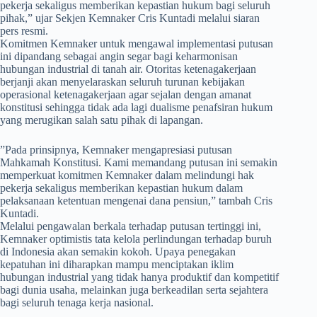
pekerja sekaligus memberikan kepastian hukum bagi seluruh
pihak,” ujar Sekjen Kemnaker Cris Kuntadi melalui siaran
pers resmi.
Komitmen Kemnaker untuk mengawal implementasi putusan
ini dipandang sebagai angin segar bagi keharmonisan
hubungan industrial di tanah air. Otoritas ketenagakerjaan
berjanji akan menyelaraskan seluruh turunan kebijakan
operasional ketenagakerjaan agar sejalan dengan amanat
konstitusi sehingga tidak ada lagi dualisme penafsiran hukum
yang merugikan salah satu pihak di lapangan.
​”Pada prinsipnya, Kemnaker mengapresiasi putusan
Mahkamah Konstitusi. Kami memandang putusan ini semakin
memperkuat komitmen Kemnaker dalam melindungi hak
pekerja sekaligus memberikan kepastian hukum dalam
pelaksanaan ketentuan mengenai dana pensiun,” tambah Cris
Kuntadi.
Melalui pengawalan berkala terhadap putusan tertinggi ini,
Kemnaker optimistis tata kelola perlindungan terhadap buruh
di Indonesia akan semakin kokoh. Upaya penegakan
kepatuhan ini diharapkan mampu menciptakan iklim
hubungan industrial yang tidak hanya produktif dan kompetitif
bagi dunia usaha, melainkan juga berkeadilan serta sejahtera
bagi seluruh tenaga kerja nasional.