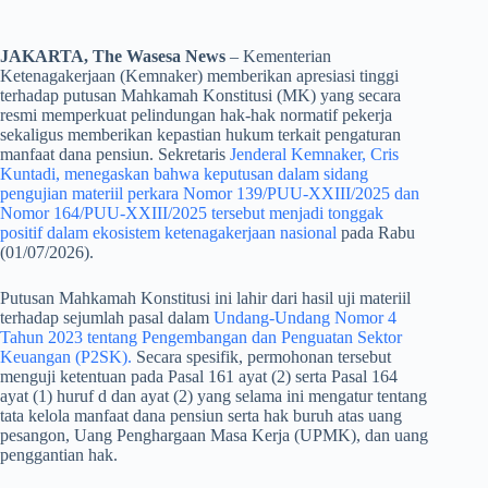
JAKARTA, The Wasesa News
– Kementerian
Ketenagakerjaan (Kemnaker) memberikan apresiasi tinggi
terhadap putusan Mahkamah Konstitusi (MK) yang secara
resmi memperkuat pelindungan hak-hak normatif pekerja
sekaligus memberikan kepastian hukum terkait pengaturan
manfaat dana pensiun. Sekretaris
Jenderal Kemnaker, Cris
Kuntadi, menegaskan bahwa keputusan dalam sidang
pengujian materiil perkara Nomor 139/PUU-XXIII/2025 dan
Nomor 164/PUU-XXIII/2025 tersebut menjadi tonggak
positif dalam ekosistem ketenagakerjaan nasional
pada Rabu
(01/07/2026).
​Putusan Mahkamah Konstitusi ini lahir dari hasil uji materiil
terhadap sejumlah pasal dalam
Undang-Undang Nomor 4
Tahun 2023 tentang Pengembangan dan Penguatan Sektor
Keuangan (P2SK).
Secara spesifik, permohonan tersebut
menguji ketentuan pada Pasal 161 ayat (2) serta Pasal 164
ayat (1) huruf d dan ayat (2) yang selama ini mengatur tentang
tata kelola manfaat dana pensiun serta hak buruh atas uang
pesangon, Uang Penghargaan Masa Kerja (UPMK), dan uang
penggantian hak.