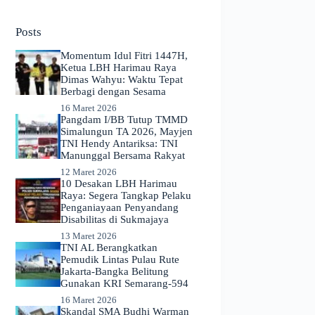
No
results
Posts
Momentum Idul Fitri 1447H,
Ketua LBH Harimau Raya
Dimas Wahyu: Waktu Tepat
Berbagi dengan Sesama
16 Maret 2026
Pangdam I/BB Tutup TMMD
Simalungun TA 2026, Mayjen
TNI Hendy Antariksa: TNI
Manunggal Bersama Rakyat
12 Maret 2026
​10 Desakan LBH Harimau
Raya: Segera Tangkap Pelaku
Penganiayaan Penyandang
Disabilitas di Sukmajaya
13 Maret 2026
TNI AL Berangkatkan
Pemudik Lintas Pulau Rute
Jakarta-Bangka Belitung
Gunakan KRI Semarang-594
16 Maret 2026
Skandal SMA Budhi Warman