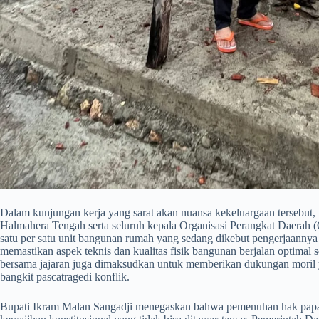
​Dalam kunjungan kerja yang sarat akan nuansa kekeluargaan tersebut,
Halmahera Tengah serta seluruh kepala Organisasi Perangkat Daerah (
satu per satu unit bangunan rumah yang sedang dikebut pengerjaannya
memastikan aspek teknis dan kualitas fisik bangunan berjalan optimal 
bersama jajaran juga dimaksudkan untuk memberikan dukungan moril ya
bangkit pascatragedi konflik.
​Bupati Ikram Malan Sangadji menegaskan bahwa pemenuhan hak papa