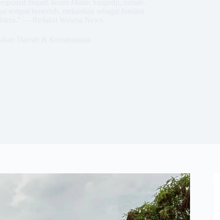
sponsif Bupati Ikram Malan Sangadji, rumah-
ai tempat berteduh, melainkan sebagai fondasi
ahtera.” — Redaksi Wasesa News.
jakan Daerah & Kemanusiaan