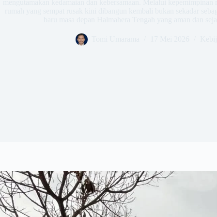
mengutamakan kedamaian dan kebersamaan. Melalui kepemimpinan re
rumah yang sempat rusak kini dibangun kembali bukan sekadar sebag
baru masa depan Halmahera Tengah yang aman dan sej
Tomi Umarama
17 Mei 2026
Kebi