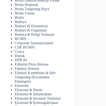
Berita Opini/Komentar Publik
Berita Regional
Berita Tangerang Raya
Berita Utama
Bisnis
Budaya
Budaya & Humaniora
Budaya & Organisasi
Budaya & Religi Nasional
BUMN
Corporate Announcement
CSR BUMN
Cuaca
Depok
DPR RI
Editorial Press Release
Edukasi Hukum
Edukasi Kamtibmas & Info
Tangerang (Kecamatan
Panongan)
Ekonomi
Ekonomi & Bisnis
Ekonomi & Infrastruktur
Ekonomi & Investasi Nasional
Ekonomi & Ketenagakerjaan