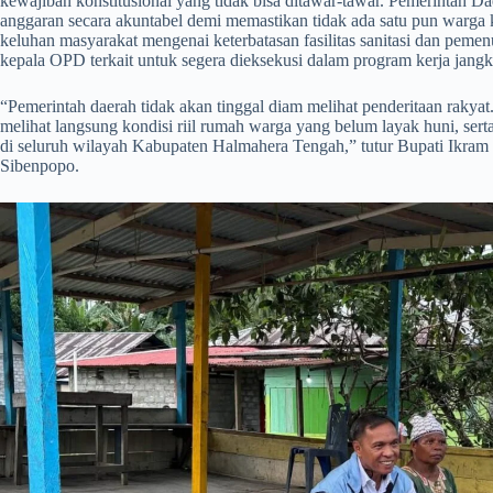
kewajiban konstitusional yang tidak bisa ditawar-tawar. Pemerintah
anggaran secara akuntabel demi memastikan tidak ada satu pun warga k
keluhan masyarakat mengenai keterbatasan fasilitas sanitasi dan pemen
kepala OPD terkait untuk segera dieksekusi dalam program kerja jang
​“Pemerintah daerah tidak akan tinggal diam melihat penderitaan rakyat
melihat langsung kondisi riil rumah warga yang belum layak huni, se
di seluruh wilayah Kabupaten Halmahera Tengah,” tutur Bupati Ikram
Sibenpopo.