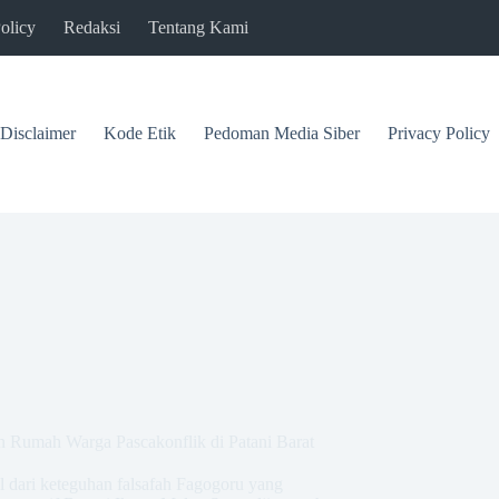
olicy
Redaksi
Tentang Kami
Disclaimer
Kode Etik
Pedoman Media Siber
Privacy Policy
 Rumah Warga Pascakonflik di Patani Barat
l dari keteguhan falsafah Fagogoru yang