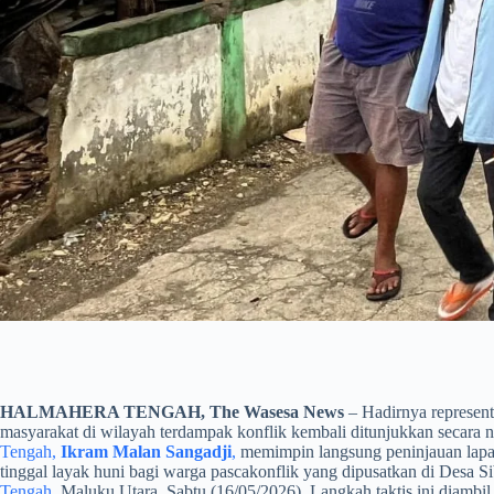
HALMAHERA TENGAH, The Wasesa News
– Hadirnya represent
masyarakat di wilayah terdampak konflik kembali ditunjukkan secara ny
Tengah,
Ikram Malan Sangadji
,
memimpin langsung peninjauan lapa
tinggal layak huni bagi warga pascakonflik yang dipusatkan di Desa 
Tengah
, Maluku Utara, Sabtu (16/05/2026). Langkah taktis ini diambi