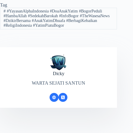
Tag
#
#YayasanAlphaIndonesia #DoaAnakYatim #BogorPeduli
#HambaAllah #SedekahBarokah #InfoBogor #TheWasesaNews
#DzikirBersama #AnakYatimDhuafa #BerbagiKebaikan
#ReligiIndonesia #YatimPiatuBogor
Dicky
WARTA SEJATI SANTUN