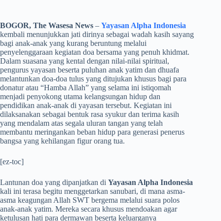
BOGOR, The Wasesa News
–
Yayasan Alpha Indonesia
kembali menunjukkan jati dirinya sebagai wadah kasih sayang
bagi anak-anak yang kurang beruntung melalui
penyelenggaraan kegiatan doa bersama yang penuh khidmat.
Dalam suasana yang kental dengan nilai-nilai spiritual,
pengurus yayasan beserta puluhan anak yatim dan dhuafa
melantunkan doa-doa tulus yang ditujukan khusus bagi para
donatur atau “Hamba Allah” yang selama ini istiqomah
menjadi penyokong utama kelangsungan hidup dan
pendidikan anak-anak di yayasan tersebut. Kegiatan ini
dilaksanakan sebagai bentuk rasa syukur dan terima kasih
yang mendalam atas segala uluran tangan yang telah
membantu meringankan beban hidup para generasi penerus
bangsa yang kehilangan figur orang tua.
[ez-toc]
​Lantunan doa yang dipanjatkan di
Yayasan Alpha Indonesia
kali ini terasa begitu menggetarkan sanubari, di mana asma-
asma keagungan Allah SWT bergema melalui suara polos
anak-anak yatim. Mereka secara khusus mendoakan agar
ketulusan hati para dermawan beserta keluarganya