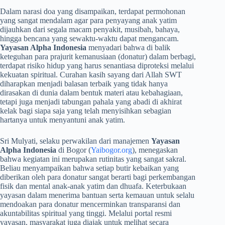
​Dalam narasi doa yang disampaikan, terdapat permohonan
yang sangat mendalam agar para penyayang anak yatim
dijauhkan dari segala macam penyakit, musibah, bahaya,
hingga bencana yang sewaktu-waktu dapat mengancam.
Yayasan Alpha Indonesia
menyadari bahwa di balik
keteguhan para prajurit kemanusiaan (donatur) dalam berbagi,
terdapat risiko hidup yang harus senantiasa diproteksi melalui
kekuatan spiritual. Curahan kasih sayang dari Allah SWT
diharapkan menjadi balasan terbaik yang tidak hanya
dirasakan di dunia dalam bentuk materi atau kebahagiaan,
tetapi juga menjadi tabungan pahala yang abadi di akhirat
kelak bagi siapa saja yang telah menyisihkan sebagian
hartanya untuk menyantuni anak yatim.
​Sri Mulyati, selaku perwakilan dari manajemen
Yayasan
Alpha Indonesia
di Bogor (
Yaibogor.org
), menegaskan
bahwa kegiatan ini merupakan rutinitas yang sangat sakral.
Beliau menyampaikan bahwa setiap butir kebaikan yang
diberikan oleh para donatur sangat berarti bagi perkembangan
fisik dan mental anak-anak yatim dan dhuafa. Keterbukaan
yayasan dalam menerima bantuan serta kemauan untuk selalu
mendoakan para donatur mencerminkan transparansi dan
akuntabilitas spiritual yang tinggi. Melalui portal resmi
yayasan, masyarakat juga diajak untuk melihat secara