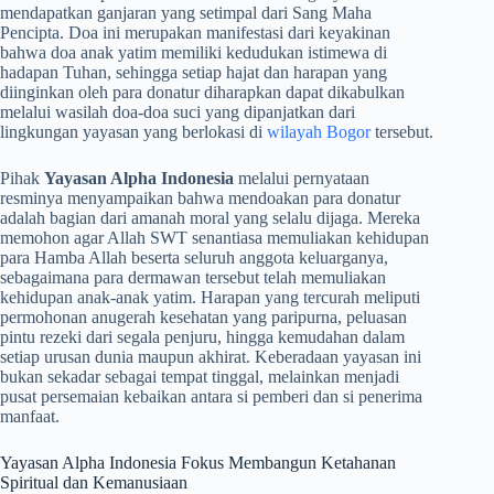
mendapatkan ganjaran yang setimpal dari Sang Maha
Pencipta. Doa ini merupakan manifestasi dari keyakinan
bahwa doa anak yatim memiliki kedudukan istimewa di
hadapan Tuhan, sehingga setiap hajat dan harapan yang
diinginkan oleh para donatur diharapkan dapat dikabulkan
melalui wasilah doa-doa suci yang dipanjatkan dari
lingkungan yayasan yang berlokasi di
wilayah Bogor
tersebut.
​Pihak
Yayasan Alpha Indonesia
melalui pernyataan
resminya menyampaikan bahwa mendoakan para donatur
adalah bagian dari amanah moral yang selalu dijaga. Mereka
memohon agar Allah SWT senantiasa memuliakan kehidupan
para Hamba Allah beserta seluruh anggota keluarganya,
sebagaimana para dermawan tersebut telah memuliakan
kehidupan anak-anak yatim. Harapan yang tercurah meliputi
permohonan anugerah kesehatan yang paripurna, peluasan
pintu rezeki dari segala penjuru, hingga kemudahan dalam
setiap urusan dunia maupun akhirat. Keberadaan yayasan ini
bukan sekadar sebagai tempat tinggal, melainkan menjadi
pusat persemaian kebaikan antara si pemberi dan si penerima
manfaat.
​Yayasan Alpha Indonesia Fokus Membangun Ketahanan
Spiritual dan Kemanusiaan