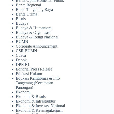
Berita Opini/Komentar Publik
Berita Regional
Berita Tangerang Raya
Berita Utama
Bisnis
Budaya
Budaya & Humaniora
Budaya & Organisasi
Budaya & Religi Nasional
BUMN
Corporate Announcement
CSR BUMN
Cuaca
Depok
DPR RI
Editorial Press Release
Edukasi Hukum
Edukasi Kamtibmas & Info
Tangerang (Kecamatan
Panongan)
Ekonomi
Ekonomi & Bisnis
Ekonomi & Infrastruktur
Ekonomi & Investasi Nasional
Ekonomi & Ketenagakerjaan