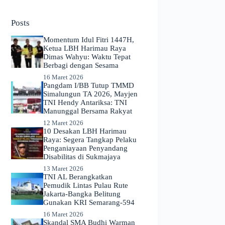
No
results
Posts
Momentum Idul Fitri 1447H,
Ketua LBH Harimau Raya
Dimas Wahyu: Waktu Tepat
Berbagi dengan Sesama
16 Maret 2026
Pangdam I/BB Tutup TMMD
Simalungun TA 2026, Mayjen
TNI Hendy Antariksa: TNI
Manunggal Bersama Rakyat
12 Maret 2026
​10 Desakan LBH Harimau
Raya: Segera Tangkap Pelaku
Penganiayaan Penyandang
Disabilitas di Sukmajaya
13 Maret 2026
TNI AL Berangkatkan
Pemudik Lintas Pulau Rute
Jakarta-Bangka Belitung
Gunakan KRI Semarang-594
16 Maret 2026
Skandal SMA Budhi Warman