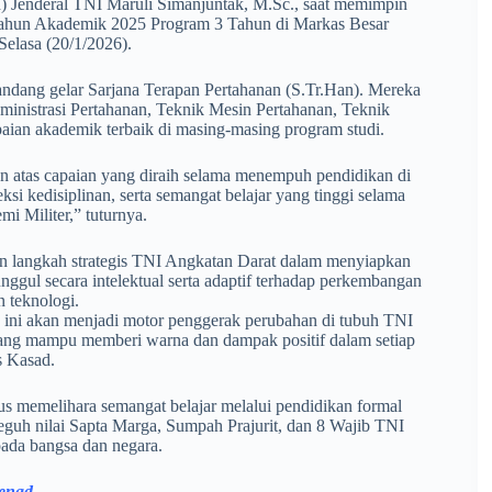
) Jenderal TNI Maruli Simanjuntak, M.Sc., saat memimpin
Tahun Akademik 2025 Program 3 Tahun di Markas Besar
elasa (20/1/2026).
ndang gelar Sarjana Terapan Pertahanan (S.Tr.Han). Mereka
ministrasi Pertahanan, Teknik Mesin Pertahanan, Teknik
paian akademik terbaik di masing-masing program studi.
 atas capaian yang diraih selama menempuh pendidikan di
eksi kedisiplinan, serta semangat belajar yang tinggi selama
i Militer,” tuturnya.
n langkah strategis TNI Angkatan Darat dalam menyiapkan
unggul secara intelektual serta adaptif terhadap perkembangan
 teknologi.
 ini akan menjadi motor penggerak perubahan di tubuh TNI
 yang mampu memberi warna dan dampak positif dalam setiap
s Kasad.
s memelihara semangat belajar melalui pendidikan formal
guh nilai Sapta Marga, Sumpah Prajurit, dan 8 Wajib TNI
ada bangsa dan negara.
enad