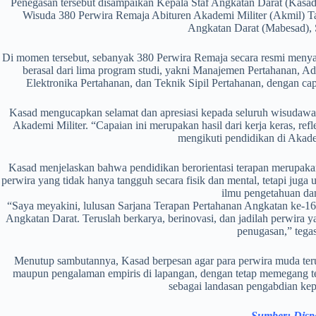
Penegasan tersebut disampaikan Kepala Staf Angkatan Darat (Kasad
Wisuda 380 Perwira Remaja Abituren Akademi Militer (Akmil) 
Angkatan Darat (Mabesad), S
Di momen tersebut, sebanyak 380 Perwira Remaja secara resmi menya
berasal dari lima program studi, yakni Manajemen Pertahanan, Ad
Elektronika Pertahanan, dan Teknik Sipil Pertahanan, dengan ca
Kasad mengucapkan selamat dan apresiasi kepada seluruh wisudawan
Akademi Militer. “Capaian ini merupakan hasil dari kerja keras, refl
mengikuti pendidikan di Akadem
Kasad menjelaskan bahwa pendidikan berorientasi terapan merupaka
perwira yang tidak hanya tangguh secara fisik dan mental, tetapi juga 
ilmu pengetahuan dan
“Saya meyakini, lulusan Sarjana Terapan Pertahanan Angkatan ke-16
Angkatan Darat. Teruslah berkarya, berinovasi, dan jadilah perwira
penugasan,” tega
Menutup sambutannya, Kasad berpesan agar para perwira muda teru
maupun pengalaman empiris di lapangan, dengan tetap memegang te
sebagai landasan pengabdian kep
Sumber: Disp