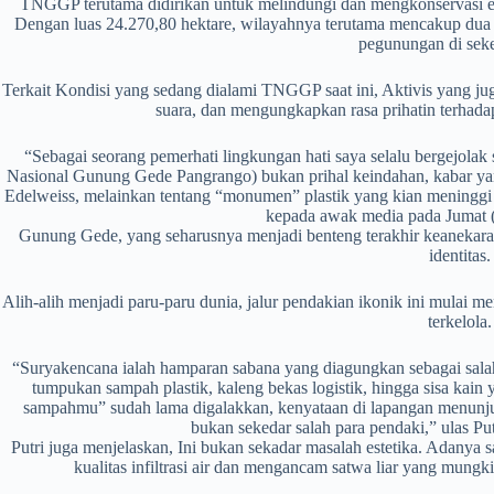
TNGGP terutama didirikan untuk melindungi dan mengkonservasi ek
Dengan luas 24.270,80 hektare, wilayahnya terutama mencakup dua
pegunungan di seke
Terkait Kondisi yang sedang dialami TNGGP saat ini, Aktivis yang j
suara, dan mengungkapkan rasa prihatin terhada
“Sebagai seorang pemerhati lingkungan hati saya selalu bergejola
Nasional Gunung Gede Pangrango) bukan prihal keindahan, kabar yan
Edelweiss, melainkan tentang “monumen” plastik yang kian meninggi 
kepada awak media pada Jumat (
Gunung Gede, yang seharusnya menjadi benteng terakhir keanekarag
identitas.
Alih-alih menjadi paru-paru dunia, jalur pendakian ikonik ini mulai 
terkelola.
“Suryakencana ialah hamparan sabana yang diagungkan sebagai salah s
tumpukan sampah plastik, kaleng bekas logistik, hingga sisa kain
sampahmu” sudah lama digalakkan, kenyataan di lapangan menunj
bukan sekedar salah para pendaki,” ulas Pu
Putri juga menjelaskan, Ini bukan sekadar masalah estetika. Adanya
kualitas infiltrasi air dan mengancam satwa liar yang mungk