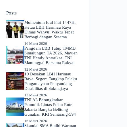
No
results
Posts
Momentum Idul Fitri 1447H,
Ketua LBH Harimau Raya
Dimas Wahyu: Waktu Tepat
Berbagi dengan Sesama
16 Maret 2026
Pangdam I/BB Tutup TMMD
Simalungun TA 2026, Mayjen
TNI Hendy Antariksa: TNI
Manunggal Bersama Rakyat
12 Maret 2026
​10 Desakan LBH Harimau
Raya: Segera Tangkap Pelaku
Penganiayaan Penyandang
Disabilitas di Sukmajaya
13 Maret 2026
TNI AL Berangkatkan
Pemudik Lintas Pulau Rute
Jakarta-Bangka Belitung
Gunakan KRI Semarang-594
16 Maret 2026
Skandal SMA Budhi Warman