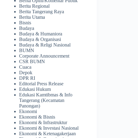
Berita Opini/Komentar Publik
Berita Regional
Berita Tangerang Raya
Berita Utama
Bisnis
Budaya
Budaya & Humaniora
Budaya & Organisasi
Budaya & Religi Nasional
BUMN
Corporate Announcement
CSR BUMN
Cuaca
Depok
DPR RI
Editorial Press Release
Edukasi Hukum
Edukasi Kamtibmas & Info
Tangerang (Kecamatan
Panongan)
Ekonomi
Ekonomi & Bisnis
Ekonomi & Infrastruktur
Ekonomi & Investasi Nasional
Ekonomi & Ketenagakerjaan