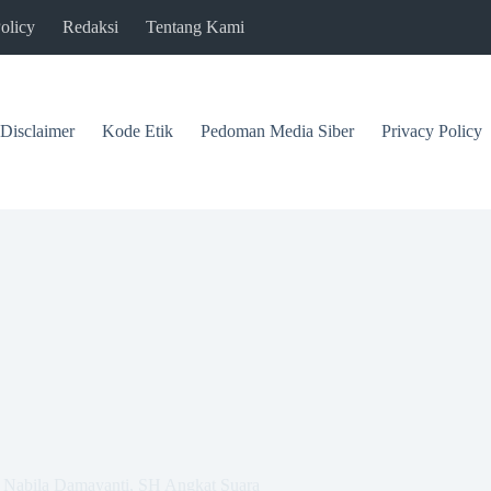
olicy
Redaksi
Tentang Kami
Disclaimer
Kode Etik
Pedoman Media Siber
Privacy Policy
Nabila Damayanti, SH Angkat Suara