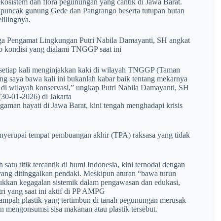
osistem dan flora pegunungan yang cantik di Jawa Barat.
 puncak gunung Gede dan Pangrango beserta tutupan hutan
lilingnya.
uga Pengamat Lingkungan Putri Nabila Damayanti, SH angkat
p kondisi yang dialami TNGGP saat ini
k setiap kali menginjakkan kaki di wilayah TNGGP (Taman
g saya bawa kali ini bukanlah kabar baik tentang mekarnya
di wilayah konservasi,” ungkap Putri Nabila Damayanti, SH
30-01-2026) di Jakarta
aman hayati di Jawa Barat, kini tengah menghadapi krisis
menyerupai tempat pembuangan akhir (TPA) raksasa yang tidak
atu titik tercantik di bumi Indonesia, kini ternodai dengan
 yang ditinggalkan pendaki. Meskipun aturan “bawa turun
ukkan kegagalan sistemik dalam pengawasan dan edukasi,
tri yang saat ini aktif di PP AMPG
 sampah plastik yang tertimbun di tanah pegunungan merusak
in mengonsumsi sisa makanan atau plastik tersebut.