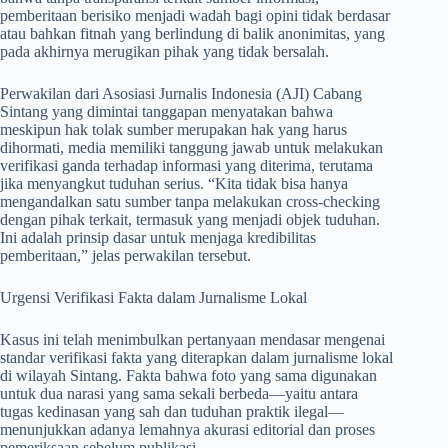
pemberitaan berisiko menjadi wadah bagi opini tidak berdasar
atau bahkan fitnah yang berlindung di balik anonimitas, yang
pada akhirnya merugikan pihak yang tidak bersalah.
Perwakilan dari Asosiasi Jurnalis Indonesia (AJI) Cabang
Sintang yang dimintai tanggapan menyatakan bahwa
meskipun hak tolak sumber merupakan hak yang harus
dihormati, media memiliki tanggung jawab untuk melakukan
verifikasi ganda terhadap informasi yang diterima, terutama
jika menyangkut tuduhan serius. “Kita tidak bisa hanya
mengandalkan satu sumber tanpa melakukan cross-checking
dengan pihak terkait, termasuk yang menjadi objek tuduhan.
Ini adalah prinsip dasar untuk menjaga kredibilitas
pemberitaan,” jelas perwakilan tersebut.
Urgensi Verifikasi Fakta dalam Jurnalisme Lokal
Kasus ini telah menimbulkan pertanyaan mendasar mengenai
standar verifikasi fakta yang diterapkan dalam jurnalisme lokal
di wilayah Sintang. Fakta bahwa foto yang sama digunakan
untuk dua narasi yang sama sekali berbeda—yaitu antara
tugas kedinasan yang sah dan tuduhan praktik ilegal—
menunjukkan adanya lemahnya akurasi editorial dan proses
pemeriksaan sebelum publikasi.