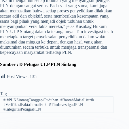
“Kami mengambil setiap tuduhan yang menyangkut petugas
PLN dengan sangat serius. Pada saat yang sama, kami juga
akan memastikan bahwa setiap proses penyelidikan dilakukan
secara adil dan objektif, serta memberikan kesempatan yang
sama bagi pihak yang menjadi objek tuduhan untuk
menyampaikan versi fakta mereka,” jelas Kasubag Hukum
PLN ULP Sintang dalam keterangannya. Tim investigasi telah
menetapkan target penyelesaian penyelidikan dalam waktu
maksimal dua minggu ke depan, dengan hasil yang akan
diumumkan secara terbuka untuk menjaga transparansi dan
kepercayaan masyarakat terhadap PLN.
Sumber : D Petugas ULP PLN Sintang
Post Views:
135
Tag
#
#PLNSintangTanggapiTuduhan ​#BantahMafiaListrik ​
#VerifikasiFaktaJurnalistik ​#TimInvestigasiPLN ​
#IntegritasPetugasPLN