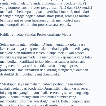
sangat ketat melalui Standard Operating Procedure (SOP)
yang komprehensif. Proses pengurusan NID dan SLO sendiri
melibatkan beberapa tingkatan verifikasi internal, mulai dari
lapangan hingga bagian administrasi pusat, sehingga mustahil
bagi seorang petugas lapangan untuk mengontrol atau
memonopoli seluruh alur proses secara sepihak.
Kritik Terhadap Standar Profesionalisme Media
Selain membantah tuduhan, D juga mengungkapkan rasa
kekecewaannya yang mendalam terhadap pihak media yang
menyebarkan informasi tersebut tanpa melakukan proses
verifikasi yang memadai. Ia menyoroti sikap media yang tidak
memberikan klarifikasi terkait identitas sumber informasi,
yang menurutnya terkesan tidak sesuai dengan prinsip
profesionalisme jurnalistik dan kurang menghargai dampak
destruktif dari tuduhan yang disampaikan.
“Meskipun saya memahami bahwa perlindungan sumber
adalah bagian dari Kode Etik Jurnalistik, dalam kasus seperti
ini yang menyangkut nama baik seseorang secara langsung,
publik berhak mengetahui kredibilitas sumber yang
memberikan informasi tersebut,” ujar D. Beliau berpendapat
bahwa tanpa transparansi terkait sumber informasi,