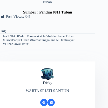
Tuban.
Sumber : Pendim 0811 Tuban
Post Views:
341
Tag
#
#TNIADPeduliMasyarakat #RehabJembatanTuban
#PascaBanjirTuban #KemanunggalanTNIDanRakyat
#TubanJawaTimur
Dicky
WARTA SEJATI SANTUN