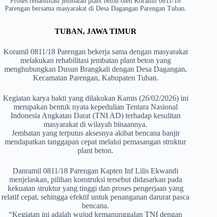
Proses rehabilitasi jembatan plant beton oleh Koramil 0811/18
Parengan bersama masyarakat di Desa Dagangan Parengan Tuban.
TUBAN, JAWA TIMUR
Koramil 0811/18 Parengan bekerja sama dengan masyarakat
melakukan rehabilitasi jembatan plant beton yang
menghubungkan Dusun Brangkali dengan Desa Dagangan,
Kecamatan Parengan, Kabupaten Tuban.
Kegiatan karya bakti yang dilakukan Kamis (26/02/2026) ini
merupakan bentuk nyata kepedulian Tentara Nasional
Indonesia Angkatan Darat (TNI AD) terhadap kesulitan
masyarakat di wilayah binaannya.
Jembatan yang terputus aksesnya akibat bencana banjir
mendapatkan tanggapan cepat melalui pemasangan struktur
plant beton.
Danramil 0811/18 Parengan Kapten Inf Lilis Ekwandi
menjelaskan, pilihan konstruksi tersebut didasarkan pada
kekuatan struktur yang tinggi dan proses pengerjaan yang
relatif cepat, sehingga efektif untuk penanganan darurat pasca
bencana.
“Kegiatan ini adalah wujud kemanunggalan TNI dengan