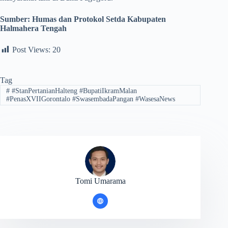
Sumber:
Humas dan Protokol Setda Kabupaten
Halmahera Tengah
Post Views:
20
Tag
#
#StanPertanianHalteng #BupatiIkramMalan
#PenasXVIIGorontalo #SwasembadaPangan #WasesaNews
Tomi Umarama