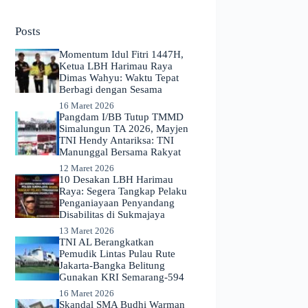
No
results
Posts
Momentum Idul Fitri 1447H,
Ketua LBH Harimau Raya
Dimas Wahyu: Waktu Tepat
Berbagi dengan Sesama
16 Maret 2026
Pangdam I/BB Tutup TMMD
Simalungun TA 2026, Mayjen
TNI Hendy Antariksa: TNI
Manunggal Bersama Rakyat
12 Maret 2026
​10 Desakan LBH Harimau
Raya: Segera Tangkap Pelaku
Penganiayaan Penyandang
Disabilitas di Sukmajaya
13 Maret 2026
TNI AL Berangkatkan
Pemudik Lintas Pulau Rute
Jakarta-Bangka Belitung
Gunakan KRI Semarang-594
16 Maret 2026
Skandal SMA Budhi Warman