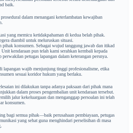
ad baik.
ah prosedural dalam menangani keterlambatan kewajiban
n.
asi yang memicu ketidakpahaman di kedua belah pihak.
egera diambil untuk meluruskan situasi.
an pihak konsumen. Sebagai wujud tanggung jawab dan itikad
. Unit kendaraan pun telah kami serahkan kembali kepada
 perwakilan petugas lapangan dalam keterangan persnya.
lapangan wajib menjunjung tinggi profesionalisme, etika
nsumen sesuai koridor hukum yang berlaku.
esaian ini dilakukan tanpa adanya paksaan dari pihak mana
tunjukkan dalam proses pengembalian unit kendaraan tersebut.
milih jalur kekeluargaan dan menganggap persoalan ini telah
ujar konsumen.
ting bagi semua pihak—baik perusahaan pembiayaan, petugas
nikasi yang sehat guna menghindari perselisihan di masa
.