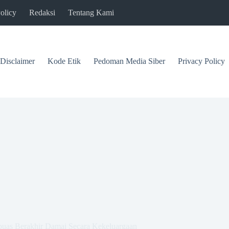
olicy
Redaksi
Tentang Kami
Disclaimer
Kode Etik
Pedoman Media Siber
Privacy Policy
puas Berakhir Damai Secara Kekeluargaan