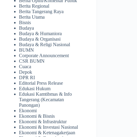
Berita Opini/Komentar Publik
Berita Regional
Berita Tangerang Raya
Berita Utama
Bisnis
Budaya
Budaya & Humaniora
Budaya & Organisasi
Budaya & Religi Nasional
BUMN
Corporate Announcement
CSR BUMN
Cuaca
Depok
DPR RI
Editorial Press Release
Edukasi Hukum
Edukasi Kamtibmas & Info
Tangerang (Kecamatan
Panongan)
Ekonomi
Ekonomi & Bisnis
Ekonomi & Infrastruktur
Ekonomi & Investasi Nasional
Ekonomi & Ketenagakerjaan