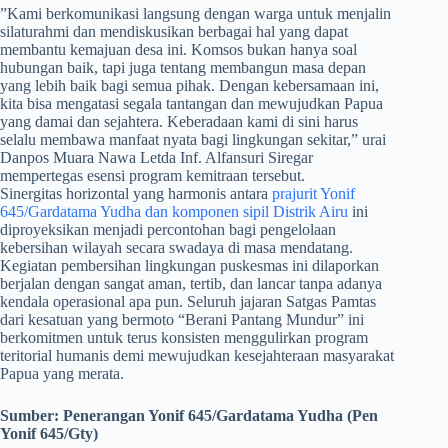
​”Kami berkomunikasi langsung dengan warga untuk menjalin
silaturahmi dan mendiskusikan berbagai hal yang dapat
membantu kemajuan desa ini. Komsos bukan hanya soal
hubungan baik, tapi juga tentang membangun masa depan
yang lebih baik bagi semua pihak. Dengan kebersamaan ini,
kita bisa mengatasi segala tantangan dan mewujudkan Papua
yang damai dan sejahtera. Keberadaan kami di sini harus
selalu membawa manfaat nyata bagi lingkungan sekitar,” urai
Danpos Muara Nawa Letda Inf. Alfansuri Siregar
mempertegas esensi program kemitraan tersebut.
Sinergitas horizontal yang harmonis antara
prajurit Yonif
645/Gardatama Yudha dan komponen sipil Distrik Airu
ini
diproyeksikan menjadi percontohan bagi pengelolaan
kebersihan wilayah secara swadaya di masa mendatang.
Kegiatan pembersihan lingkungan puskesmas ini dilaporkan
berjalan dengan sangat aman, tertib, dan lancar tanpa adanya
kendala operasional apa pun. Seluruh jajaran Satgas Pamtas
dari kesatuan yang bermoto “Berani Pantang Mundur” ini
berkomitmen untuk terus konsisten menggulirkan program
teritorial humanis demi mewujudkan kesejahteraan masyarakat
Papua yang merata.
Sumber:
Penerangan Yonif 645/Gardatama Yudha (Pen
Yonif 645/Gty)