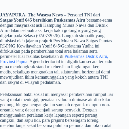
JAYAPURA, The Wasesa News
– Personel TNI dari
Satgas Yonif 645 bersihkan Puskesmas Airu
bersama-sama
dengan masyarakat asli Kampung Muara Nawa dan Distrik
Airu dalam sebuah aksi kerja bakti gotong royong yang
digelar pada Selasa (07/07/2026). Langkah simpatik yang
diinisiasi oleh jajaran prajurit Pos Muara Nawa Satgas Pamtas
RI-PNG Kewilayahan Yonif 645/Gardatama Yudha ini
difokuskan pada pembersihan total area halaman serta
perimeter luar fasilitas kesehatan di
Puskesmas Distrik Airu,
Provinsi Papua
. Agenda teritorial ini digulirkan secara terpadu
guna mendongkrak standar kebersihan lingkungan kerja
medis, sekaligus menguatkan tali silaturahmi horizontal demi
mewujudkan iklim kemanunggalan yang kokoh antara TNI
dan rakyat di wilayah pedalaman.
​Pelaksanaan bakti sosial ini menyasar pembersihan rumput liar
yang mulai meninggi, penataan saluran drainase air di sekitar
gedung, hingga pengangkutan sampah organik maupun non-
organik yang dapat menjadi sarang penyakit. Dengan
menggunakan peralatan kerja lapangan seperti parang,
cangkul, dan sapu lidi, para prajurit berseragam loreng
melebur tanpa sekat bersama puluhan pemuda dan tokoh adat