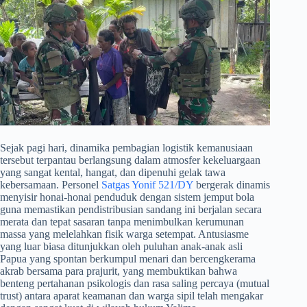
​Sejak pagi hari, dinamika pembagian logistik kemanusiaan
tersebut terpantau berlangsung dalam atmosfer kekeluargaan
yang sangat kental, hangat, dan dipenuhi gelak tawa
kebersamaan. Personel
Satgas Yonif 521/DY
bergerak dinamis
menyisir honai-honai penduduk dengan sistem jemput bola
guna memastikan pendistribusian sandang ini berjalan secara
merata dan tepat sasaran tanpa menimbulkan kerumunan
massa yang melelahkan fisik warga setempat. Antusiasme
yang luar biasa ditunjukkan oleh puluhan anak-anak asli
Papua yang spontan berkumpul menari dan bercengkerama
akrab bersama para prajurit, yang membuktikan bahwa
benteng pertahanan psikologis dan rasa saling percaya (mutual
trust) antara aparat keamanan dan warga sipil telah mengakar