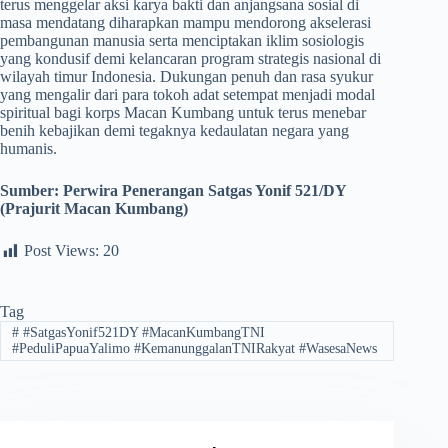
terus menggelar aksi karya bakti dan anjangsana sosial di
masa mendatang diharapkan mampu mendorong akselerasi
pembangunan manusia serta menciptakan iklim sosiologis
yang kondusif demi kelancaran program strategis nasional di
wilayah timur Indonesia. Dukungan penuh dan rasa syukur
yang mengalir dari para tokoh adat setempat menjadi modal
spiritual bagi korps Macan Kumbang untuk terus menebar
benih kebajikan demi tegaknya kedaulatan negara yang
humanis.
Sumber: Perwira Penerangan Satgas Yonif 521/DY
(Prajurit Macan Kumbang)
Post Views:
20
Tag
#
#SatgasYonif521DY #MacanKumbangTNI
#PeduliPapuaYalimo #KemanunggalanTNIRakyat #WasesaNews