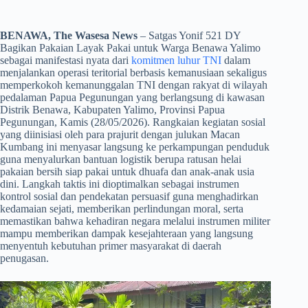
BENAWA, The Wasesa News
– Satgas Yonif 521 DY
Bagikan Pakaian Layak Pakai untuk Warga Benawa Yalimo
sebagai manifestasi nyata dari
komitmen luhur TNI
dalam
menjalankan operasi teritorial berbasis kemanusiaan sekaligus
memperkokoh kemanunggalan TNI dengan rakyat di wilayah
pedalaman Papua Pegunungan yang berlangsung di kawasan
Distrik Benawa, Kabupaten Yalimo, Provinsi Papua
Pegunungan, Kamis (28/05/2026). Rangkaian kegiatan sosial
yang diinisiasi oleh para prajurit dengan julukan Macan
Kumbang ini menyasar langsung ke perkampungan penduduk
guna menyalurkan bantuan logistik berupa ratusan helai
pakaian bersih siap pakai untuk dhuafa dan anak-anak usia
dini. Langkah taktis ini dioptimalkan sebagai instrumen
kontrol sosial dan pendekatan persuasif guna menghadirkan
kedamaian sejati, memberikan perlindungan moral, serta
memastikan bahwa kehadiran negara melalui instrumen militer
mampu memberikan dampak kesejahteraan yang langsung
menyentuh kebutuhan primer masyarakat di daerah
penugasan.