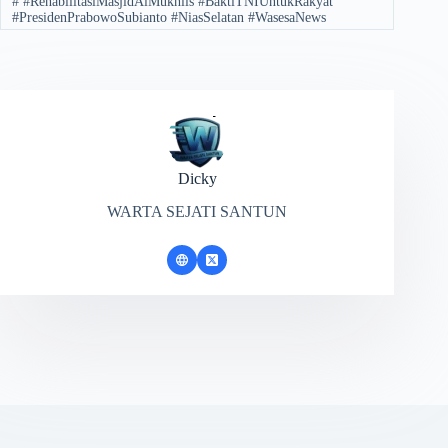
#
#RehabilitasiMasjidAlMukhlis #BaktiTNIUntukRakyat
#PresidenPrabowoSubianto #NiasSelatan #WasesaNews
Dicky
WARTA SEJATI SANTUN