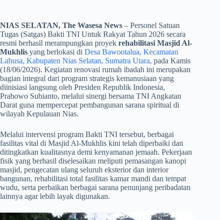
NIAS SELATAN, The Wasesa News
– Personel Satuan
Tugas (Satgas) Bakti TNI Untuk Rakyat Tahun 2026 secara
resmi berhasil merampungkan proyek
rehabilitasi Masjid Al-
Mukhlis
yang berlokasi di
Desa Bawootalua, Kecamatan
Lahusa, Kabupaten Nias Selatan, Sumatra Utara,
pada Kamis
(18/06/2026). Kegiatan renovasi rumah ibadah ini merupakan
bagian integral dari program strategis kemanusiaan yang
diinisiasi langsung oleh Presiden Republik Indonesia,
Prabowo Subianto, melalui sinergi bersama TNI Angkatan
Darat guna mempercepat pembangunan sarana spiritual di
wilayah Kepulauan Nias.
​Melalui intervensi program Bakti TNI tersebut, berbagai
fasilitas vital di Masjid Al-Mukhlis kini telah diperbaiki dan
ditingkatkan kualitasnya demi kenyamanan jemaah. Pekerjaan
fisik yang berhasil diselesaikan meliputi pemasangan kanopi
masjid, pengecatan ulang seluruh eksterior dan interior
bangunan, rehabilitasi total fasilitas kamar mandi dan tempat
wudu, serta perbaikan berbagai sarana penunjang peribadatan
lainnya agar lebih layak digunakan.