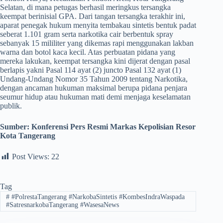
Selatan, di mana petugas berhasil meringkus tersangka
keempat berinisial GPA. Dari tangan tersangka terakhir ini,
aparat penegak hukum menyita tembakau sintetis bentuk padat
seberat 1.101 gram serta narkotika cair berbentuk spray
sebanyak 15 mililiter yang dikemas rapi menggunakan lakban
warna dan botol kaca kecil. Atas perbuatan pidana yang
mereka lakukan, keempat tersangka kini dijerat dengan pasal
berlapis yakni Pasal 114 ayat (2) juncto Pasal 132 ayat (1)
Undang-Undang Nomor 35 Tahun 2009 tentang Narkotika,
dengan ancaman hukuman maksimal berupa pidana penjara
seumur hidup atau hukuman mati demi menjaga keselamatan
publik.
Sumber: Konferensi Pers Resmi Markas Kepolisian Resor
Kota Tangerang
Post Views:
22
Tag
#
#PolrestaTangerang #NarkobaSintetis #KombesIndraWaspada
#SatresnarkobaTangerang #WasesaNews