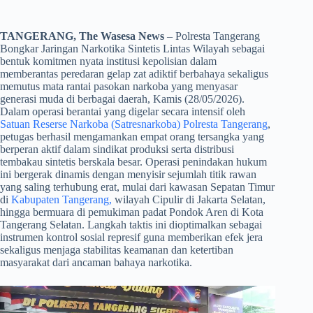
TANGERANG, The Wasesa News
– Polresta Tangerang
Bongkar Jaringan Narkotika Sintetis Lintas Wilayah sebagai
bentuk komitmen nyata institusi kepolisian dalam
memberantas peredaran gelap zat adiktif berbahaya sekaligus
memutus mata rantai pasokan narkoba yang menyasar
generasi muda di berbagai daerah, Kamis (28/05/2026).
Dalam operasi berantai yang digelar secara intensif oleh
Satuan Reserse Narkoba (Satresnarkoba) Polresta Tangerang
,
petugas berhasil mengamankan empat orang tersangka yang
berperan aktif dalam sindikat produksi serta distribusi
tembakau sintetis berskala besar. Operasi penindakan hukum
ini bergerak dinamis dengan menyisir sejumlah titik rawan
yang saling terhubung erat, mulai dari kawasan Sepatan Timur
di
Kabupaten Tangerang,
wilayah Cipulir di Jakarta Selatan,
hingga bermuara di pemukiman padat Pondok Aren di Kota
Tangerang Selatan. Langkah taktis ini dioptimalkan sebagai
instrumen kontrol sosial represif guna memberikan efek jera
sekaligus menjaga stabilitas keamanan dan ketertiban
masyarakat dari ancaman bahaya narkotika.