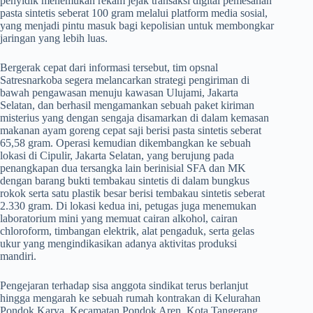
penyidik menemukan rekam jejak transaksi digital pemesanan
pasta sintetis seberat 100 gram melalui platform media sosial,
yang menjadi pintu masuk bagi kepolisian untuk membongkar
jaringan yang lebih luas.
​Bergerak cepat dari informasi tersebut, tim opsnal
Satresnarkoba segera melancarkan strategi pengiriman di
bawah pengawasan menuju kawasan Ulujami, Jakarta
Selatan, dan berhasil mengamankan sebuah paket kiriman
misterius yang dengan sengaja disamarkan di dalam kemasan
makanan ayam goreng cepat saji berisi pasta sintetis seberat
65,58 gram. Operasi kemudian dikembangkan ke sebuah
lokasi di Cipulir, Jakarta Selatan, yang berujung pada
penangkapan dua tersangka lain berinisial SFA dan MK
dengan barang bukti tembakau sintetis di dalam bungkus
rokok serta satu plastik besar berisi tembakau sintetis seberat
2.330 gram. Di lokasi kedua ini, petugas juga menemukan
laboratorium mini yang memuat cairan alkohol, cairan
chloroform, timbangan elektrik, alat pengaduk, serta gelas
ukur yang mengindikasikan adanya aktivitas produksi
mandiri.
​Pengejaran terhadap sisa anggota sindikat terus berlanjut
hingga mengarah ke sebuah rumah kontrakan di Kelurahan
Pondok Karya, Kecamatan Pondok Aren, Kota Tangerang